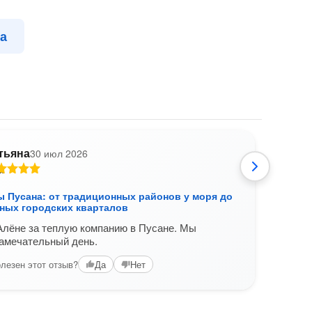
на
тьяна
30 июл 2026
ы Пусана: от традиционных районов у моря до
Знак
ных городских кварталов
У нас
Алёне за теплую компанию в Пусане. Мы
за эт
амечательный день.
чита
лезен этот отзыв?
Да
Нет