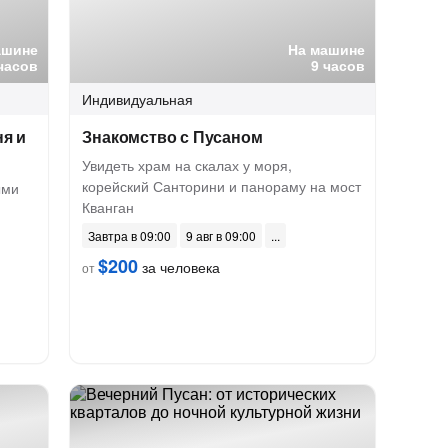
ашине
На машине
часов
9 часов
Индивидуальная
ня и
Знакомство с Пусаном
Увидеть храм на скалах у моря,
корейский Санторини и панораму на мост
ыми
Кванган
Завтра в 09:00
9 авг в 09:00
$200
за человека
от