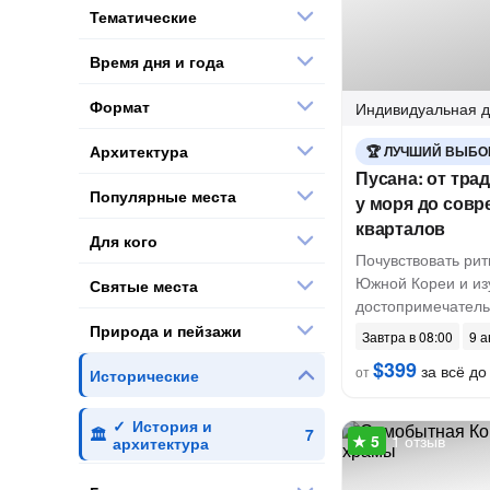
Тематические
Время дня и года
Формат
Индивидуальная
д
Архитектура
ЛУЧШИЙ ВЫБО
Пусана: от тр
Популярные места
у моря до сов
кварталов
Для кого
Почувствовать рит
Южной Кореи и из
Святые места
достопримечатель
Природа и пейзажи
Завтра в 08:00
9 а
$399
за всё до 
от
Исторические
История и
1 отзыв
архитектура