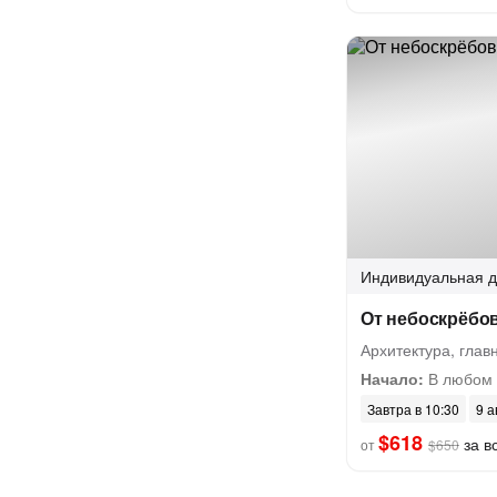
Индивидуальная
д
От небоскрёбов
Архитектура, гла
Начало:
В любом 
Завтра в 10:30
9 а
$618
за вс
от
$650