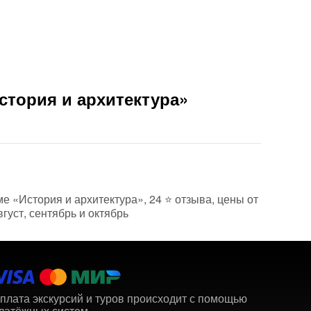
Вам б
стория и архитектура»
ме «История и архитектура», 24 ⭐ отзыва, цены от
густ, сентябрь и октябрь
плата экскурсий и туров происходит с помощью
латёжных систем