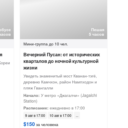
обусе
Пешая
 часов
5 часов
Мини-группа
до 10 чел.
я
Вечерний Пусан: от исторических
кварталов до ночной культурной
Кореи
жизни
Увидеть знаменитый мост Кванан-тэгё,
деревню Камчхон, район Нампходон и
пляж Гвангалли
Начало:
У метро «Джагалчи» (Jagalchi
Station)
Расписание:
ежедневно в 17:00
9 авг в 17:00
10 авг в 17:00
$150
за человека