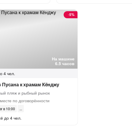
-
5%
На машине
6.5 часов
о 4 чел.
 Пусана к храмам Кёнджу
вный пляж и рыбный рынок
месте по договорённости
вг в 10:00
ё до 4 чел.