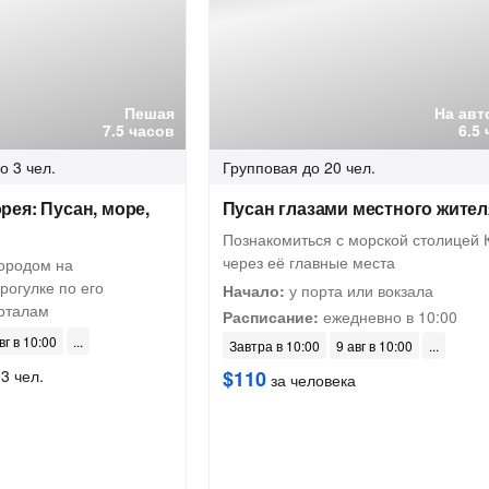
Пешая
На авт
7.5 часов
6.5
о 3 чел.
Групповая
до 20 чел.
ея: Пусан, море,
Пусан глазами местного жител
Познакомиться с морской столицей 
через её главные места
городом на
рогулке по его
Начало:
у порта или вокзала
рталам
Расписание:
ежедневно в 10:00
вг в 10:00
Завтра в 10:00
9 авг в 10:00
3 чел.
$110
за человека