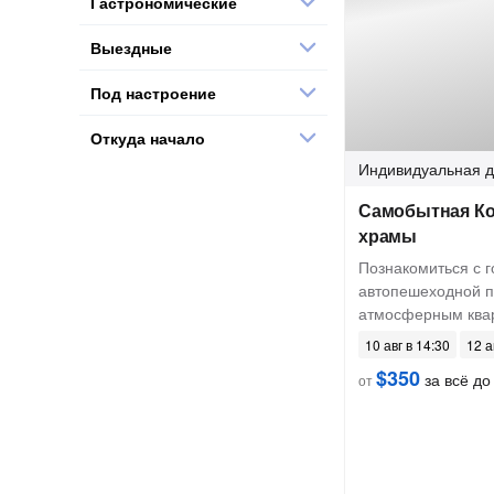
Гастрономические
Выездные
Под настроение
Откуда начало
Индивидуальная
д
Самобытная Кор
храмы
Познакомиться с 
автопешеходной п
атмосферным ква
10 авг в 14:30
12 а
$350
за всё до 
от