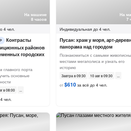
На машине
На м
8 часов
7 
о 4 чел.
Индивидуальная
до 4 чел.
Контрасты
Пусан: храм у моря, арт-дерев
Р
панорама над городом
адиционных районов
ременных городских
Познакомиться с самыми живописн
местами мегаполиса и узнать его
историю
м главного порта
учить основные
Завтра в 09:30
10 авг в 09:30
ности
$610
за всё до 4 чел.
от
вг в 08:00
4 чел.