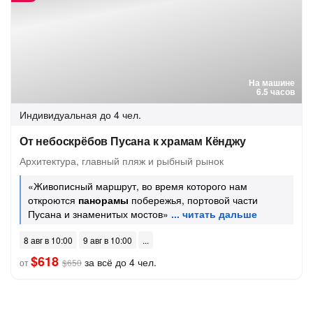
На машине
6.5 часов
Индивидуальная
до 4 чел.
От небоскрёбов Пусана к храмам Кёнджу
Архитектура, главный пляж и рыбный рынок
«Живописный маршрут, во время которого нам
откроются
панорамы
побережья, портовой части
Пусана и знаменитых мостов»
8 авг в 10:00
9 авг в 10:00
$618
за всё до 4 чел.
от
$650