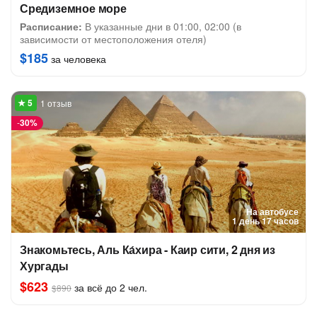
Средиземное море
Расписание:
В указанные дни в 01:00, 02:00 (в
зависимости от местоположения отеля)
$185
за человека
1 отзыв
-
30%
На автобусе
1 день 17 часов
Знакомьтесь, Аль Ка́хира - Каир сити, 2 дня из
Хургады
$623
за всё до 2 чел.
$890