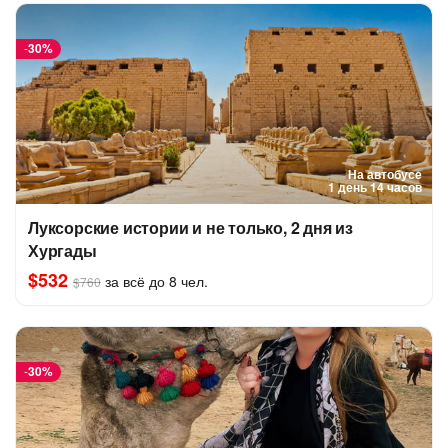
-
30%
На автобусе
1 день 14 часов
Луксорские истории и не только, 2 дня из
Хургады
$532
за всё до 8 чел.
$760
-
30%