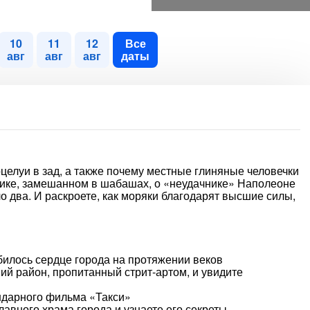
10
11
12
Все
авг
авг
авг
даты
поцелуи в зад, а также почему местные глиняные человечки
нике, замешанном в шабашах, о «неудачнике» Наполеоне
тало два. И раскроете, как моряки благодарят высшие силы,
 билось сердце города на протяжении веков
ий район, пропитанный стрит-артом, и увидите
ндарного фильма «Такси»
авного храма города и узнаете его секреты