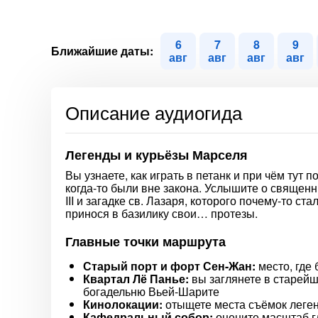
6
7
8
9
Ближайшие даты:
авг
авг
авг
авг
Описание аудиогида
Легенды и курьёзы Марселя
Вы узнаете, как играть в петанк и при чём тут 
когда-то были вне закона. Услышите о священ
III и загадке св. Лазаря, которого почему-то с
принося в базилику свои… протезы.
Главные точки маршрута
Старый порт и форт Сен-Жан:
место, где
Квартал Лё Панье:
вы заглянете в старейш
богадельню Вьей-Шарите
Кинолокации:
отыщете места съёмок леге
Кафедральный собор:
оцените масштаб гл