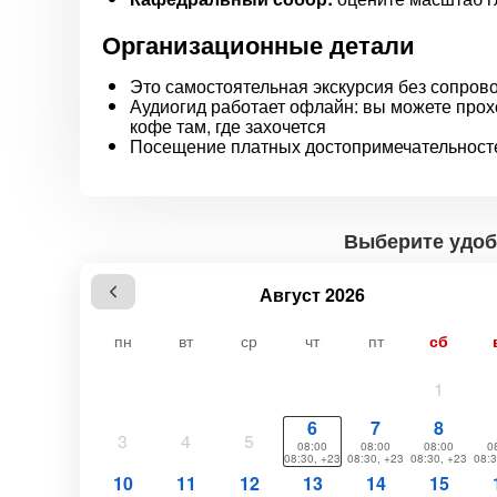
Организационные детали
Это самостоятельная экскурсия без сопров
Аудиогид работает офлайн: вы можете прох
кофе там, где захочется
Посещение платных достопримечательност
Выберите удоб
Август 2026
пн
вт
ср
чт
пт
сб
1
6
7
8
3
4
5
08:00
08:00
08:00
0
08:30, +23
08:30, +23
08:30, +23
08:3
10
11
12
13
14
15