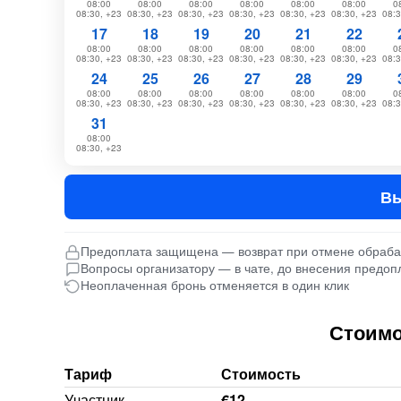
08:00
08:00
08:00
08:00
08:00
08:00
0
08:30, +23
08:30, +23
08:30, +23
08:30, +23
08:30, +23
08:30, +23
08:3
17
18
19
20
21
22
08:00
08:00
08:00
08:00
08:00
08:00
0
08:30, +23
08:30, +23
08:30, +23
08:30, +23
08:30, +23
08:30, +23
08:3
24
25
26
27
28
29
08:00
08:00
08:00
08:00
08:00
08:00
0
08:30, +23
08:30, +23
08:30, +23
08:30, +23
08:30, +23
08:30, +23
08:3
31
08:00
08:30, +23
Вы
Предоплата защищена — возврат при отмене обраб
Вопросы организатору — в чате, до внесения предоп
Неоплаченная бронь отменяется в один клик
Стоимо
Тариф
Стоимость
Участник
€12