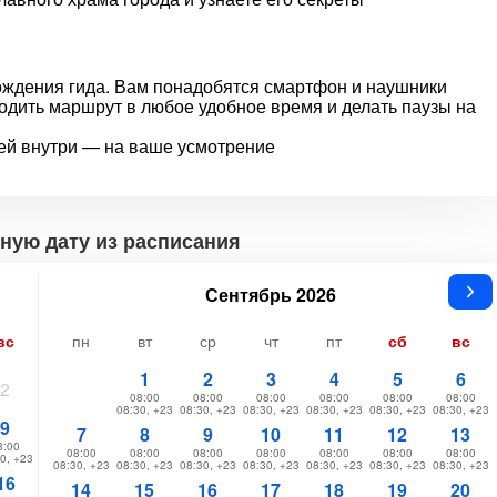
ождения гида. Вам понадобятся смартфон и наушники
одить маршрут в любое удобное время и делать паузы на
ей внутри — на ваше усмотрение
ную дату из расписания
Сентябрь 2026
вс
пн
вт
ср
чт
пт
сб
вс
1
2
3
4
5
6
2
08:00
08:00
08:00
08:00
08:00
08:00
08:30, +23
08:30, +23
08:30, +23
08:30, +23
08:30, +23
08:30, +23
9
7
8
9
10
11
12
13
8:00
08:00
08:00
08:00
08:00
08:00
08:00
08:00
0, +23
08:30, +23
08:30, +23
08:30, +23
08:30, +23
08:30, +23
08:30, +23
08:30, +23
16
14
15
16
17
18
19
20