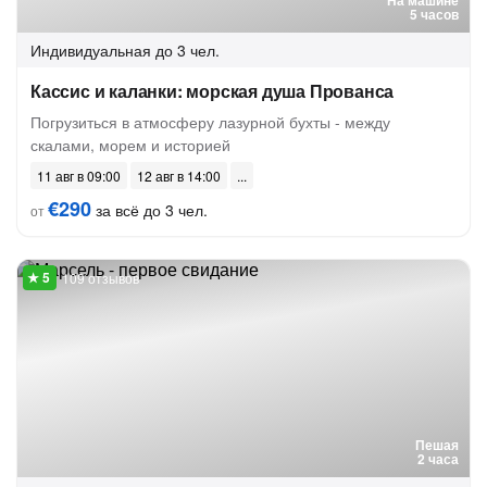
На машине
5 часов
Индивидуальная
до 3 чел.
Кассис и каланки: морская душа Прованса
Погрузиться в атмосферу лазурной бухты - между
скалами, морем и историей
11 авг в 09:00
12 авг в 14:00
€290
за всё до 3 чел.
от
109 отзывов
Пешая
2 часа