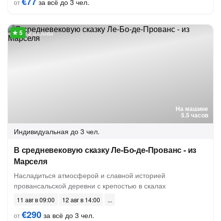
€77
за всё до 3 чел.
от
2 отзыва
На машине
5.5 часов
Индивидуальная
до 3 чел.
В средневековую сказку Ле-Бо-де-Прованс - из
Марселя
Насладиться атмосферой и славной историей
провансальской деревни с крепостью в скалах
11 авг в 09:00
12 авг в 14:00
€290
за всё до 3 чел.
от