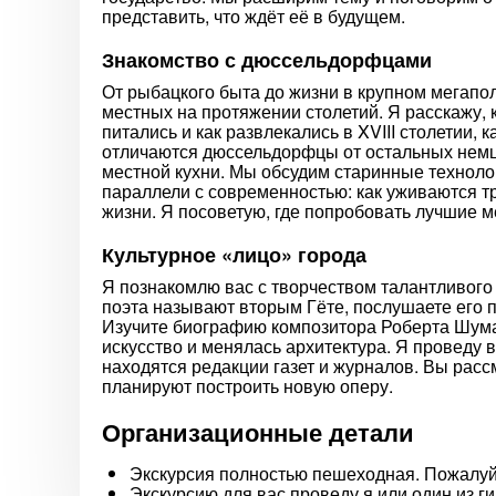
представить, что ждёт её в будущем.
Знакомство с дюссельдорфцами
От рыбацкого быта до жизни в крупном мегапо
местных на протяжении столетий. Я расскажу,
питались и как развлекались в XVIII столетии,
отличаются дюссельдорфцы от остальных немце
местной кухни. Мы обсудим старинные техноло
параллели с современностью: как уживаются т
жизни. Я посоветую, где попробовать лучшие м
Культурное «лицо» города
Я познакомлю вас с творчеством талантливог
поэта называют вторым Гёте, послушаете его п
Изучите биографию композитора Роберта Шума
искусство и менялась архитектура. Я проведу 
находятся редакции газет и журналов. Вы расс
планируют построить новую оперу.
Организационные детали
Экскурсия полностью пешеходная. Пожалуйс
Экскурсию для вас проведу я или один из 