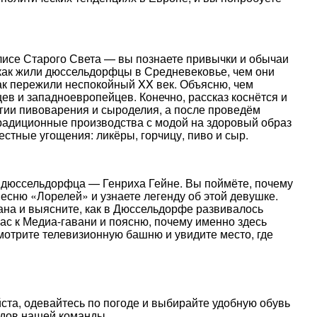
лисе Старого Света — вы познаете привычки и обычаи
 как жили дюссельдорфцы в Средневековье, чем они
 как пережили неспокойный XX век. Объясню, чем
в и западноевропейцев. Конечно, рассказ коснётся и
гии пивоварения и сыроделия, а после проведём
радиционные производства с модой на здоровый образ
естные угощения: ликёры, горчицу, пиво и сыр.
о дюссельдорфца — Генриха Гейне. Вы поймёте, почему
есню «Лорелей» и узнаете легенду об этой девушке.
на и выясните, как в Дюссельдорфе развивалось
вас к Медиа-гавани и поясню, почему именно здесь
мотрите телевизионную башню и увидите место, где
та, одевайтесь по погоде и выбирайте удобную обувь
гидов нашей команды