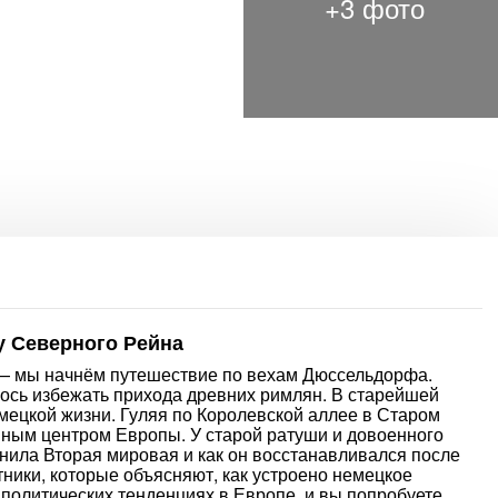
у Северного Рейна
— мы начнём путешествие по вехам Дюссельдорфа.
лось избежать прихода древних римлян. В старейшей
мецкой жизни. Гуляя по Королевской аллее в Старом
нным центром Европы. У старой ратуши и довоенного
енила Вторая мировая и как он восстанавливался после
ники, которые объясняют, как устроено немецкое
 политических тенденциях в Европе, и вы попробуете