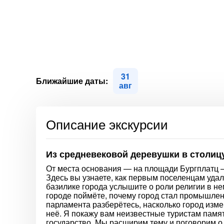
31
Ближайшие даты:
авг
Описание экскурсии
Из средневековой деревушки в столиц
От места основания — на площади Бургплатц 
Здесь вы узнаете, как первым поселенцам уда
базилике города услышите о роли религии в не
городе поймёте, почему город стал промышле
парламента разберётесь, насколько город изм
неё. Я покажу вам неизвестные туристам памят
государство. Мы расширим тему и поговорим о