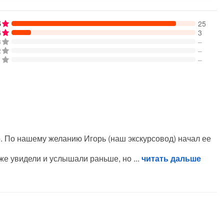
5
25
4
3
3
–
2
–
1
–
. По нашему желанию Игорь (наш экскурсовод) начал ее
уже увидели и услышали раньше, но
читать дальше