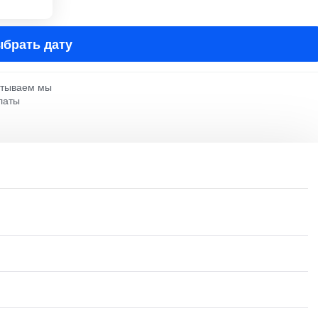
брать дату
атываем мы
латы