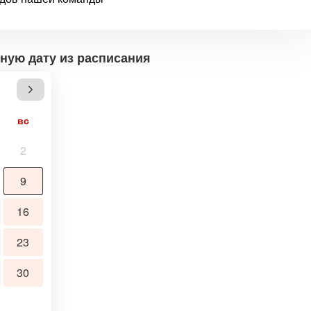
ную дату из расписания
вс
2
9
16
23
30