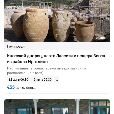
10 часов
Групповая
Кносский дворец, плато Лассити и пещера Зевса
из района Ираклион
Расписание:
вторник (время выезда зависит от
расположения отеля)
12 авг в 06:30
19 авг в 06:30
€55
за человека