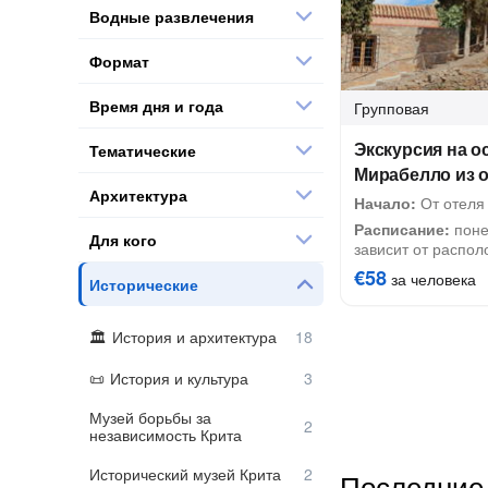
Водные развлечения
Формат
Время дня и года
Групповая
Экскурсия на о
Тематические
Мирабелло из 
Архитектура
Начало:
От отеля
Расписание:
поне
Для кого
зависит от распол
€58
за человека
Исторические
История и архитектура
История и культура
Музей борьбы за
независимость Крита
Исторический музей Крита
Последние 