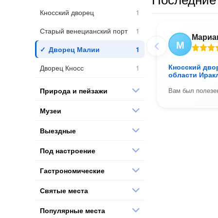
Кносский дворец
Старый венецианский порт
Мариа
М
Дворец Малии
Кносский дво
Дворец Кносс
области Ирак
Природа и пейзажи
Вам был полезен
Музеи
Выездные
Под настроение
Гастрономические
Святые места
Популярные места