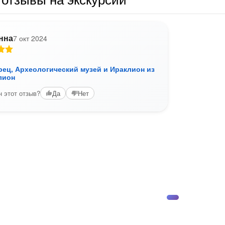
нна
7 окт 2024
рец, Археологический музей и Ираклион из
лион
 этот отзыв?
Да
Нет