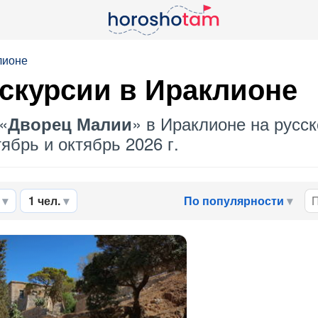
лионе
кскурсии в Ираклионе
«
» в Ираклионе на русск
Дворец Малии
ябрь и октябрь 2026 г.
1 чел.
По популярности