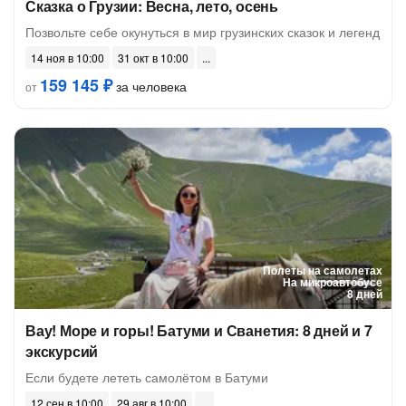
Сказка о Грузии: Весна, лето, осень
Позвольте себе окунуться в мир грузинских сказок и легенд
14 ноя в 10:00
31 окт в 10:00
159 145 ₽
за человека
от
Полеты на самолетах
На микроавтобусе
8 дней
Вау! Море и горы! Батуми и Сванетия: 8 дней и 7
экскурсий
Если будете лететь самолётом в Батуми
12 сен в 10:00
29 авг в 10:00