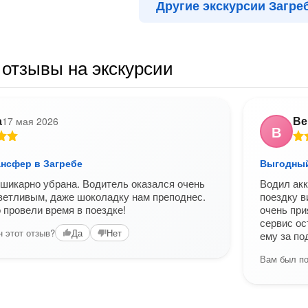
Другие экскурсии Загре
отзывы на экскурсии
а
Ве
17 мая 2026
В
нсфер в Загребе
Выгодный
икарно убрана. Водитель оказался очень
Водил акк
ветливым, даже шоколадку нам преподнес.
поездку в
 провели время в поездке!
очень при
сервис ос
 этот отзыв?
Да
Нет
ему за по
Вам был по