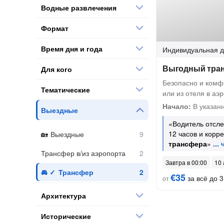
Водные развлечения
Формат
Время дня и года
Индивидуальная
д
Выгодный тран
Для кого
Безопасно и комфо
Тематические
или из отеля в аэ
Начало:
В указанн
Выездные
«Водитель отсле
12 часов и корр
Выездные
трансфера
»
Трансфер в/из аэропорта
Завтра в 00:00
10 
Трансфер
€35
за всё до 3
от
Архитектура
Исторические