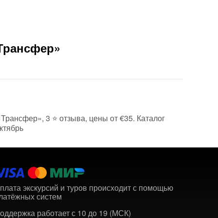
«Трансфер»
«Трансфер», 3 ⭐ отзыва, цены от €35. Каталог
ктябрь
плата экскурсий и туров происходит с помощью
латёжных систем
оддержка работает с 10 до 19 (МСК)