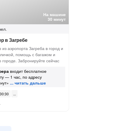
На машине
30 минут
чел.
р в Загребе
из аэропорта Загреба в город и
бличкой, помощь с багажом и
о городе. Забронируйте сейчас
фера
входит бесплатное
ту — 1 час, по адресу
нут»
 00:30
.