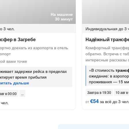
На машине
30 минут
о 3 чел.
Индивидуальная
до 3 
сфер в Загребе
Надёжный трансфе
ртно доехать из аэропорта в отель
Комфортный трансфер 
ропорт
обратно. Встреча с та
интересные рассказы 
ой вами точке
«В стоимость
транс
живает задержки рейса в пределах
ожидание: в аэропор
ектирует время прибытия
проживания — 15 ми
Завтра в 19:30
10 авг в
авг в 00:00
€54
за всё до 3 чел
от
 чел.