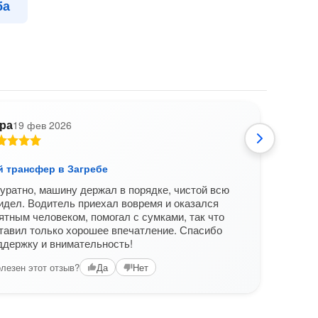
ба
ра
19 фев 2026
Р
 трансфер в Загребе
Выго
уратно, машину держал в порядке, чистой всю
Мы о
идел. Водитель приехал вовремя и оказался
была 
ятным человеком, помогал с сумками, так что
ездил
тавил только хорошее впечатление. Спасибо
все б
ддержку и внимательность!
Вам б
лезен этот отзыв?
Да
Нет