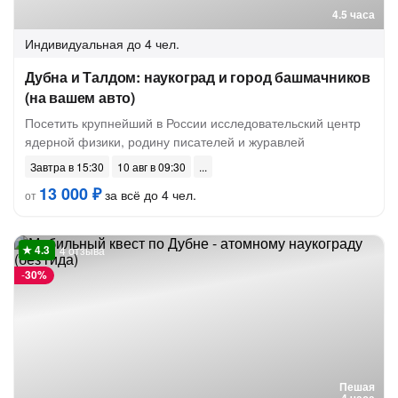
4.5 часа
Индивидуальная
до 4 чел.
Дубна и Талдом: наукоград и город башмачников
(на вашем авто)
Посетить крупнейший в России исследовательский центр
ядерной физики, родину писателей и журавлей
Завтра в 15:30
10 авг в 09:30
13 000 ₽
за всё до 4 чел.
от
4 отзыва
-
30%
Пешая