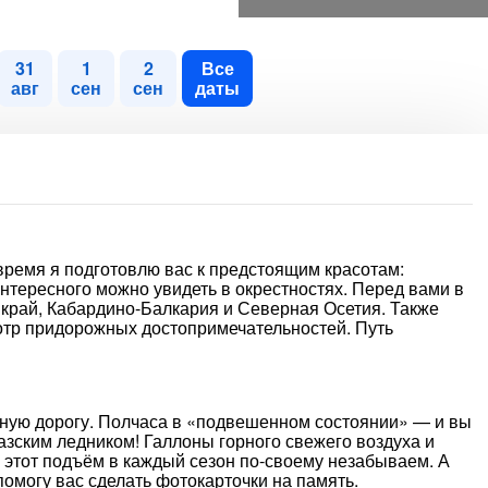
31
1
2
Все
авг
сен
сен
даты
 время я подготовлю вас к предстоящим красотам:
интересного можно увидеть в окрестностях. Перед вами в
край, Кабардино-Балкария и Северная Осетия. Также
мотр придорожных достопримечательностей. Путь
тную дорогу. Полчаса в «подвешенном состоянии» — и вы
азским ледником! Галлоны горного свежего воздуха и
этот подъём в каждый сезон по-своему незабываем. А
помогу вас сделать фотокарточки на память.