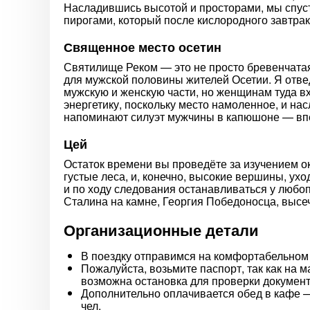
Насладившись высотой и просторами, мы спус
пирогами, который после кислородного завтрака
Священное место осетин
Святилище Реком — это не просто бревенчатая
для мужской половины жителей Осетии. Я отвед
мужскую и женскую части, но женщинам туда в
энергетику, поскольку место намоленное, и на
напоминают силуэт мужчины в капюшоне — вп
Цей
Остаток времени вы проведёте за изучением ок
густые леса, и, конечно, высокие вершины, у
и по ходу следования останавливаться у любо
Сталина на камне, Георгия Победоносца, высеч
Организационные детали
В поездку отправимся на комфортабельном 
Пожалуйста, возьмите паспорт, так как на 
возможна остановка для проверки докумен
Дополнительно оплачивается обед в кафе — 
чел.