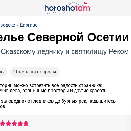
оводске
Даргавс
елье Северной Осетии
к Сказскому леднику и святилищу Реком
нь
Ответы на вопросы
тории можно встретить все радости странника:
чие леса, равнинные просторы и другие красоты.
 заповедник от ледников до бурных рек, надышитесь
ов.