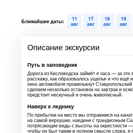
11
17
18
19
Ближайшие даты:
авг
авг
авг
авг
Описание экскурсии
Путь в заповедник
Дорога из Кисловодска займёт 4 часа — за это
расскажу, как образовалось ущелье и что ещё 
окно автомобиля промелькнут Ставропольский 
сделаем несколько остановок на завтрак и ос
предстоит нескучный и очень живописный.
Наверх к леднику
По прибытии на место мы отправимся на кана
на самой верхушке, наедине с грандиозным Ск
потрясающие виды с высоты на окрестности — 
чтобы он был таким в полном смысле слова, я 