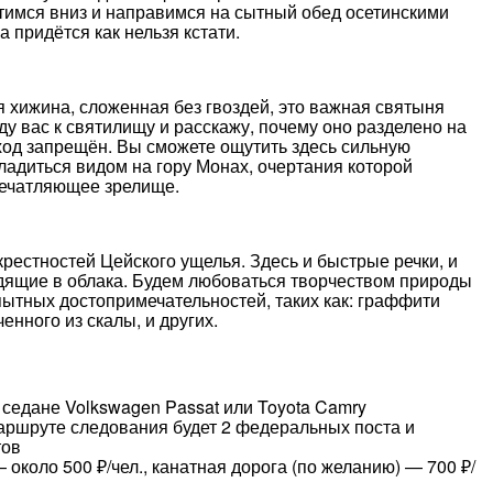
тимся вниз и направимся на сытный обед осетинскими
 придётся как нельзя кстати.
 хижина, сложенная без гвоздей, это важная святыня
у вас к святилищу и расскажу, почему оно разделено на
ход запрещён. Вы сможете ощутить здесь сильную
сладиться видом на гору Монах, очертания которой
ечатляющее зрелище.
рестностей Цейского ущелья. Здесь и быстрые речки, и
ходящие в облака. Будем любоваться творчеством природы
пытных достопримечательностей, таких как: граффити
енного из скалы, и других.
седане Volkswagen Passat или Toyota Camry
маршруте следования будет 2 федеральных поста и
тов
около 500 ₽/чел., канатная дорога (по желанию) — 700 ₽/