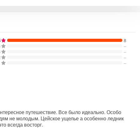
5
8
4
–
3
–
2
–
1
–
интересное путешествие. Все было идеально. Особо
дям не молодым. Цейское ущелье а особенно ледник
то всегда восторг.