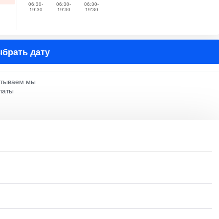
06:30-
06:30-
06:30-
19:30
19:30
19:30
брать дату
атываем мы
латы