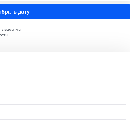
брать дату
атываем мы
латы