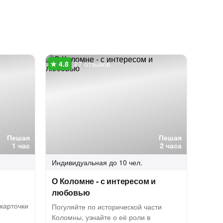
27 отзывов
Пешая
Пешая
1 час
2 часа
Индивидуальная
до 10 чел.
О Коломне - с интересом и
любовью
карточки
Погуляйте по исторической части
Коломны, узнайте о её роли в