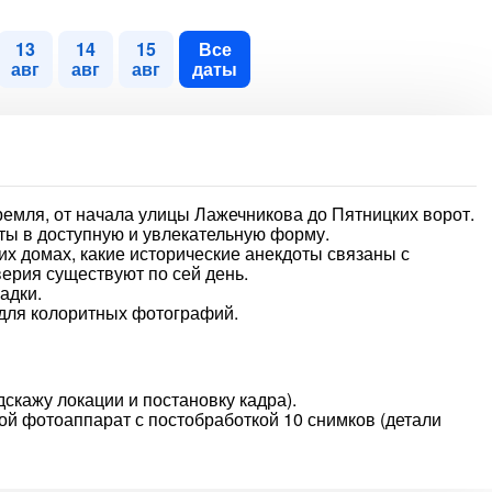
13
14
15
Все
авг
авг
авг
даты
емля, от начала улицы Лажечникова до Пятницких ворот.
кты в доступную и увлекательную форму.
тих домах, какие исторические анекдоты связаны с
ерия существуют по сей день.
адки.
для колоритных фотографий.
скажу локации и постановку кадра).
ой фотоаппарат с постобработкой 10 снимков (детали