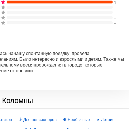
5
1
4
–
3
–
2
–
1
–
ась нанашу спонтанную поездку, провела
ланиям. Было интересно и взрослыми и детям. Также мы
тельному времяпровождения в городе, которые
ние от поездки
и Коломны
ьников
👵 Для пенсионеров
⚙️ Необычные
☀️ Летние