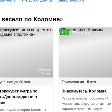
ные места
👨‍🎓 Для студентов
Уникальный опыт
и весело по Коломне»
отзыв
106 отзывов
Пешая
1 час
уальная
до 20 чел.
Групповая
до 15 чел.
я экскурсия-игра по
Знакомьтесь, Коломна
 «Давным-давно в
Увидеть кремль, Брусенский
не»
монастырь и другие визитные 
города с местным гидом
тесь в мир истории Коломны