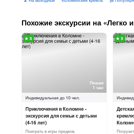
🧘 На выходные
Коломенский кремль
🗽 Популяр
Похожие экскурсии на «Легко 
166 отзывов
31 
Пешая
1 час
Индивидуальная
до 10 чел.
Индивид
Приключения в Коломне -
Детска
экскурсия для семьи с детьми
кремлю
(4-16 лет)
Колом
Поиграть в игры предков,
Погрузи