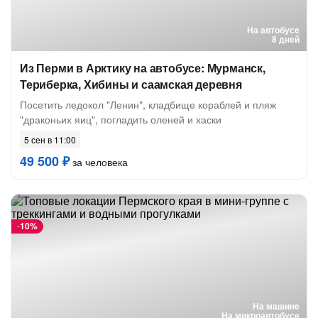
На автобусе
8 дней
Из Перми в Арктику на автобусе: Мурманск,
Териберка, Хибины и саамская деревня
Посетить ледокол "Ленин", кладбище кораблей и пляж
"драконьих яиц", погладить оленей и хаски
5 сен в 11:00
49 500 ₽
за человека
-
10%
На машине
На микроавтобусе