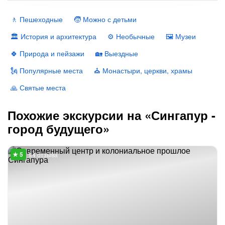
🚶 Пешеходные
🧒 Можно с детьми
🏛 История и архитектура
⚙️ Необычные
🖼 Музеи
🍀 Природа и пейзажи
🏡 Выездные
🗽 Популярные места
⛪️ Монастыри, церкви, храмы
🙏 Святые места
Похожие экскурсии на «Сингапур -
город будущего»
94 отзыва