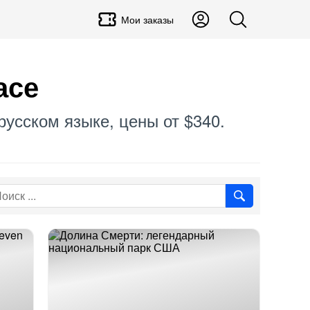
Мои заказы
асе
 русском языке, цены от $340.