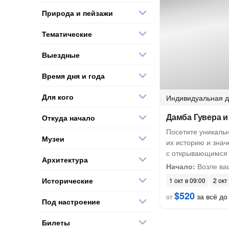
Природа и пейзажи
Тематические
Выездные
Время дня и года
Для кого
Индивидуальная
д
Дамба Гувера и
Откуда начало
Посетите уникаль
Музеи
их историю и знач
с открывающимся 
Архитектура
Начало:
Возле ваш
Исторические
1 окт в 09:00
2 окт
$520
за всё до 
от
Под настроение
Билеты