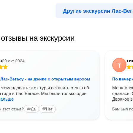
Другие экскурсии Лас-Вег
отзывы на экскурсии
а
ти
29 окт 2024
Т
Лас-Вегасу - на джипе с открытым верхом
По вечер
екомендовать этот тур и оставить отзыв об
Меня мног
 гиде в Лас Вегасе. Мы были только один
сдалась. 
дальше
Двоякое в
 этот отзыв?
Вам был по
Да
Нет