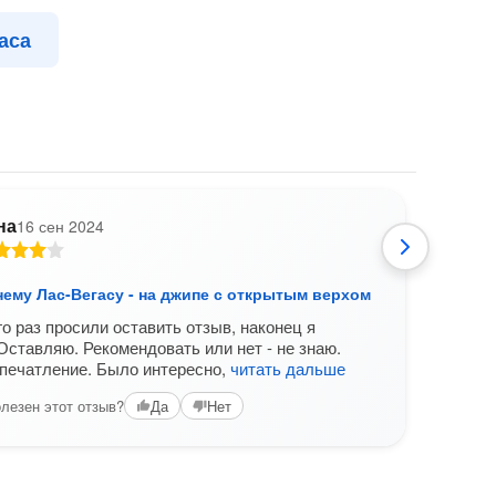
аса
на
16 сен 2024
нему Лас-Вегасу - на джипе с открытым верхом
По в
о раз просили оставить отзыв, наконец я
Экск
Оставляю. Рекомендовать или нет - не знаю.
гост
печатление. Было интересно,
читать дальше
сори
оста
лезен этот отзыв?
Да
Нет
прове
Вам б