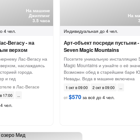
На машине
Джиппинг
На м
3.5 часа
о 4 чел.
Индивидуальная
до 4 чел.
ас-Вегасу - на
Арт-объект посреди пустыни -
тым верхом
Seven Magic Mountains
чернему Лас-Вегасу на
Посетите уникальную инсталляцию 
 верхом, наслаждаясь
Magic Mountains и узнайте о её знач
сторией города.
Возможен обед в старейшем баре 
р и гид
Невады. Вода в машине включена
отеле в Лас-Вегасе
1 окт в 09:00
2 окт в 09:00
 в 17:00
$570
за всё до 4 чел.
от
4 чел.