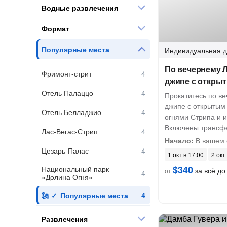
Водные развлечения
Формат
Популярные места
Индивидуальная
д
По вечернему Л
Фримонт-стрит
джипе с откры
Отель Палаццо
Прокатитесь по ве
джипе с открытым
Отель Белладжио
огнями Стрипа и и
Включены трансфе
Лас-Вегас-Стрип
Начало:
В вашем 
Цезарь-Палас
1 окт в 17:00
2 окт
$340
Национальный парк
за всё до 
от
«Долина Огня»
Популярные места
Развлечения