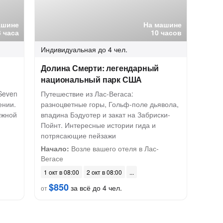
ашине
На машине
3 часа
10 часов
Индивидуальная
до 4 чел.
Долина Смерти: легендарный
национальный парк США
Seven
Путешествие из Лас-Вегаса:
ении.
разноцветные горы, Гольф-поле дьявола,
Южной
впадина Бэдуотер и закат на Забриски-
Пойнт. Интересные истории гида и
потрясающие пейзажи
Начало:
Возле вашего отеля в Лас-
Вегасе
1 окт в 08:00
2 окт в 08:00
$850
за всё до 4 чел.
от