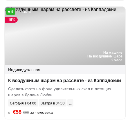
3 отзыва
-
15%
На машине
На воздушном шаре
2 часа
Индивидуальная
К воздушным шарам на рассвете - из Каппадокии
Сделать фото на фоне удивительных скал и летящих
шаров в Долине Любви
Сегодня в 04:00
Завтра в 04:00
€58
за человека
от
€68