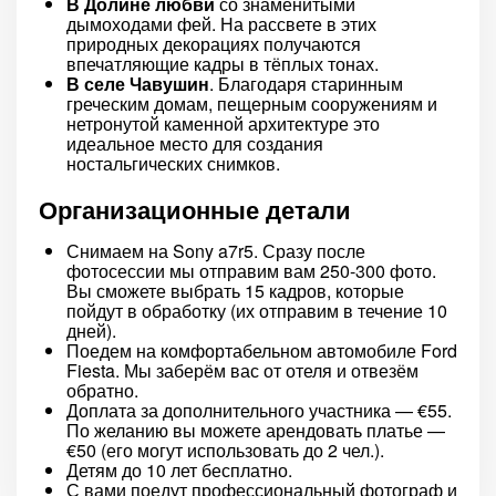
В Долине любви
со знаменитыми
дымоходами фей. На рассвете в этих
природных декорациях получаются
впечатляющие кадры в тёплых тонах.
В селе Чавушин
. Благодаря старинным
греческим домам, пещерным сооружениям и
нетронутой каменной архитектуре это
идеальное место для создания
ностальгических снимков.
Организационные детали
Снимаем на Sony a7r5. Сразу после
фотосессии мы отправим вам 250-300 фото.
Вы сможете выбрать 15 кадров, которые
пойдут в обработку (их отправим в течение 10
дней).
Поедем на комфортабельном автомобиле Ford
Fiesta. Мы заберём вас от отеля и отвезём
обратно.
Доплата за дополнительного участника — €55.
По желанию вы можете арендовать платье —
€50 (его могут использовать до 2 чел.).
Детям до 10 лет бесплатно.
С вами поедут профессиональный фотограф и