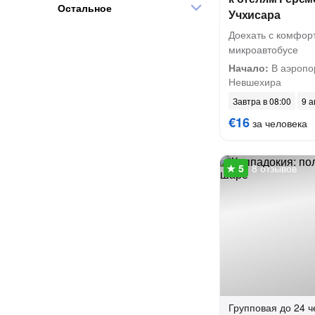
Остальное
Учхисара
Доехать с комфор
микроавтобусе
Начало:
В аэропо
Невшехира
Завтра в 08:00
9 а
€16
за человека
8 отзывов
Групповая
до 24 ч