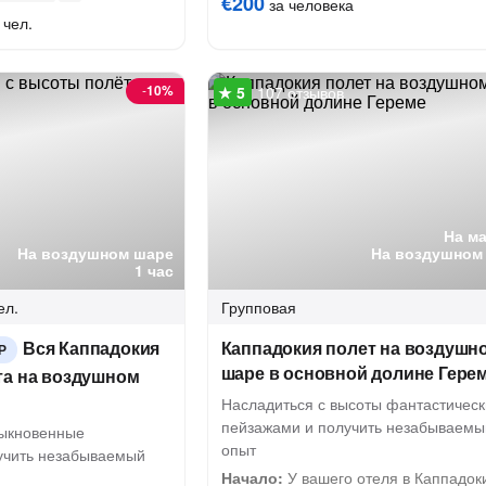
€200
за человека
 чел.
-
10%
107 отзывов
На м
На воздушном шаре
На воздушном
1 час
ел.
Групповая
Вся Каппадокия
Каппадокия полет на воздушн
Р
шаре в основной долине Гере
та на воздушном
Насладиться с высоты фантастичес
пейзажами и получить незабываемы
быкновенные
опыт
учить незабываемый
Начало:
У вашего отеля в Каппадок