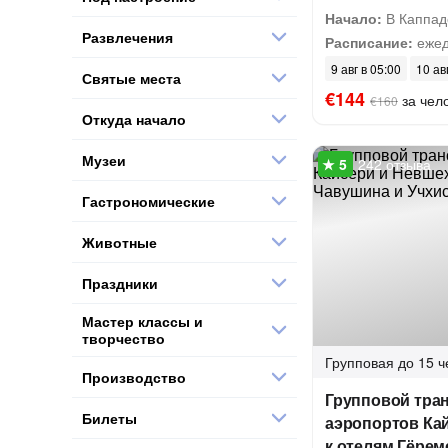
Начало:
В Каппад
Развлечения
Расписание:
ежед
9 авг в 05:00
10 ав
Святые места
€144
за чел
€160
Откуда начало
Музеи
242 отзыва
Гастрономические
Животные
Праздники
Мастер классы и
творчество
Групповая
до 15 ч
Производство
Групповой тра
Билеты
аэропортов Ка
к отелям Гёрем