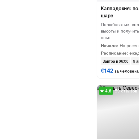
Каппадокия: п
шаре
Полюбоваться во
высоты и получит
опыт
Начало:
На ресеп
Расписание:
ежед
Завтра в 06:00
9 а
€142
за человека
59 отзывов