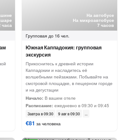
ашине
На автобусе
 шаре
На микроавтобусе
2 часа
7 часов
Групповая
до 16 чел.
нам
Южная Каппадокия: групповая
экскурсия
вой
Прикоснитесь к древней истории
Каппадокии и насладитесь её
волшебными пейзажами. Побывайте на
смотровой площадке, в пещерном городе
и на дегустации
Начало:
В вашем отеле
Расписание:
ежедневно в 09:30 и 09:45
Завтра в 09:30
9 авг в 09:30
€81
за человека