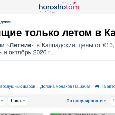
адокии
щие только летом в К
ии «
» в Каппадокии, цены от €13
Летние
 и октябрь 2026 г.
 воздушных шаров
Долина монахов Пашабаг
На авт
1 чел.
По популярности