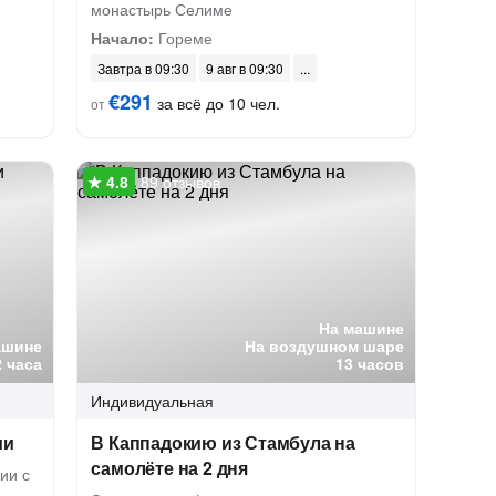
монастырь Селиме
Начало:
Гореме
Завтра в 09:30
9 авг в 09:30
€291
за всё до 10 чел.
от
89 отзывов
На машине
ашине
На воздушном шаре
2 часа
13 часов
Индивидуальная
ии
В Каппадокию из Стамбула на
самолёте на 2 дня
ии с