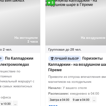
52 отзыва
На мотоцикле
На воздушном
2 часа
о 2 чел.
Групповая
до 28 чел.
По Каппадокии
Горизонты
Р
ЛУЧШИЙ ВЫБОР
электромопедах
Каппадокии - на воздушном ша
Гёреме
тешествие по
нтажных
Привезти из отпуска впечатления вм
Уникальный маршрут с
магнитиков на холодильник
в самых живописных
Начало:
У вашего отеля
Расписание:
ежедневно в 04:00
 офиса
Завтра в 04:00
9 авг в 04:00
г в 10:30