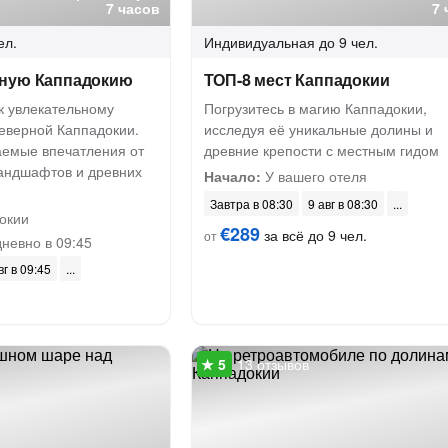
7 часов
7 
ел.
Индивидуальная
до 9 чел.
рную Каппадокию
ТОП-8 мест Каппадокии
к увлекательному
Погрузитесь в магию Каппадокии,
еверной Каппадокии.
исследуя её уникальные долины и
аемые впечатления от
древние крепости с местным гидом
андшафтов и древних
Начало:
У вашего отеля
Завтра в 08:30
9 авг в 08:30
окии
€289
за всё до 9 чел.
от
невно в 09:45
вг в 09:45
13 отзывов