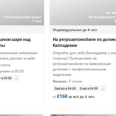
На м
На воздушном шаре
На воздушном
1 час
Индивидуальная
до 4 чел.
ушном шаре над
На ретроавтомобиле по доли
нлы
Каппадокии
вописными пейзажами
Откройте для себя Каппадокию с но
етить рассвет в небе
стороны! Путешествие на
ретроавтомобиле по живописным
 отеля
долинам с профессиональным
невно в 03:30
водителем
г в 03:30
Начало:
У отеля
Завтра в 04:00
9 авг в 04:00
€168
за всё до 4 чел.
от