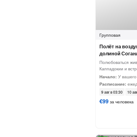
Групповая
Полёт на возд
долиной Сога
Полюбоваться жи
Каппадокии и встр
Начало:
У вашего
Расписание:
ежед
9 авг в 03:30
10 ав
€99
за человека