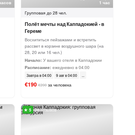
часов
1 час
Групповая
до 28 чел.
Полёт мечты над Каппадокией - в
Гереме
Восхититься пейзажами и встретить
рассвет в корзине воздушного шара (на
28, 20 или 16 чел.)
Начало:
У вашего отеля в Каппадокии
Расписание:
ежедневно в 04:00
Завтра в 04:00
9 авг в 04:00
€190
за человека
€200
28 отзывов