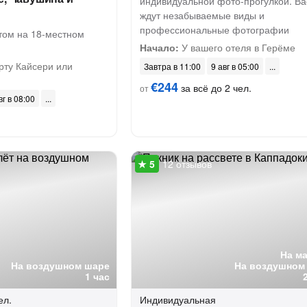
индивидуальной фото-прогулкой. Ва
ждут незабываемые виды и
профессиональные фотографии
том на 18-местном
Начало:
У вашего отеля в Герёме
рту Кайсери или
Завтра в 11:00
9 авг в 05:00
€244
за всё до 2 чел.
от
вг в 08:00
12 отзывов
На м
На воздушном шаре
На воздушном
1 час
ел.
Индивидуальная