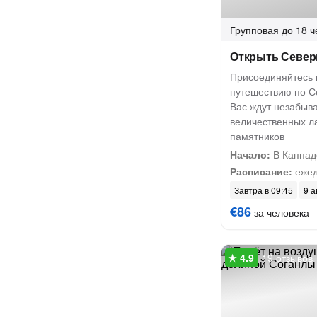
Групповая
до 18 ч
Открыть Севе
Присоединяйтесь 
путешествию по С
Вас ждут незабыв
величественных л
памятников
Начало:
В Каппад
Расписание:
ежед
Завтра в 09:45
9 а
€86
за человека
19 отзывов