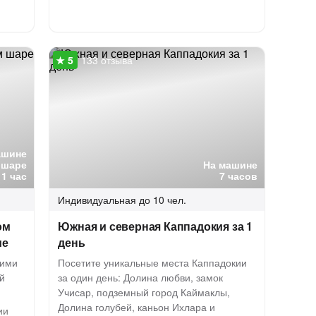
133 отзыва
ашине
 шаре
На машине
1 час
7 часов
Индивидуальная
до 10 чел.
ом
Южная и северная Каппадокия за 1
ме
день
кими
Посетите уникальные места Каппадокии
й
за один день: Долина любви, замок
Учисар, подземный город Каймаклы,
Долина голубей, каньон Ихлара и
ии