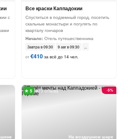
кии
Все краски Каппадокии
кии с
Спуститься в подземный город, посетить
скальные монастыри и погулять по
ками
кварталу гончаров
Начало:
Отель путешественника
Завтра в 09:30
9 авг в 09:30
€410
за всё до 14 чел.
от
-
5%
473 отзыва
ашине
На воздушном шаре