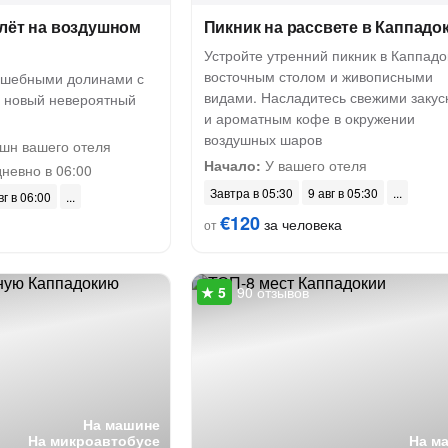
олёт на воздушном
Пикник на рассвете в Каппадо
Устройте утренний пикник в Каппадо
восточным столом и живописными
лшебными долинами с
видами. Насладитесь свежими закус
ь новый невероятный
и ароматным кофе в окружении
воздушных шаров
шн вашего отеля
Начало:
У вашего отеля
невно в 06:00
Завтра в 05:30
9 авг в 05:30
вг в 06:00
€120
за человека
от
90 отзывов
На машине
На микроавтобусе
На м