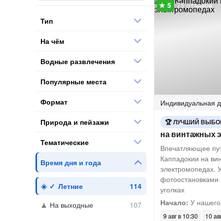
75 отзывов
Тип
На чём
Водные развлечения
Популярные места
Формат
Индивидуальная
д
Природа и пейзажи
ЛУЧШИЙ ВЫБО
на винтажных 
Тематические
Впечатляющее пу
Каппадокии на ви
Время дня и года
электромопедах. 
фотоостановками 
Летние
уголках
Начало:
У нашего
На выходные
9 авг в 10:30
10 ав