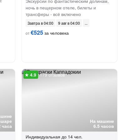
с
Экскурсии по фантастическим долинам,
ночь в пещерном отеле, билеты и
трансферы - всё включено
Завтра в 04:00
9 авг в 04:00
€525
за человека
от
179 отзывов
ашине
 шаре
На машине
2 часа
6.5 часов
Индивидуальная
до 14 чел.