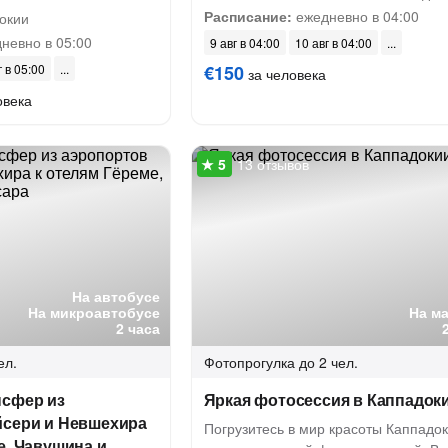
Расписание:
ежедневно в 04:00
окии
невно в 05:00
9 авг в 04:00
10 авг в 04:00
г в 05:00
€150
за человека
овека
13 отзывов
На автобусе
На микроавтобусе
На м
2 часа
ел.
Фотопрогулка
до 2 чел.
нсфер из
Яркая фотосессия в Каппадок
йсери и Невшехира
Погрузитесь в мир красоты Каппадок
е, Чавушина и