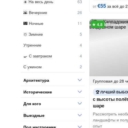
На весь день
€55
за всё до 2
от
Вечерние
Ночные
77 отзывов
Зимние
Утренние
С завтраком
С ужином
Архитектура
Групповая
до 28 ч
Исторические
ЛУЧШИЙ ВЫБО
с высоты полё
Для кого
шаре
Рассмотреть нео
Выездные
ландшафты и пол
опыт
Под настроение