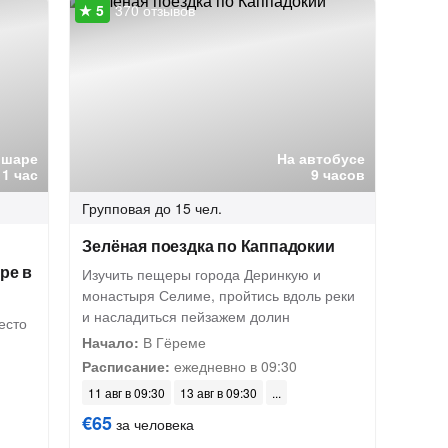
370 отзывов
 шаре
На автобусе
1 час
9 часов
Групповая
до 15 чел.
Зелёная поездка по Каппадокии
ре в
Изучить пещеры города Деринкую и
монастыря Селиме, пройтись вдоль реки
и насладиться пейзажем долин
есто
Начало:
В Гёреме
Расписание:
ежедневно в 09:30
11 авг в 09:30
13 авг в 09:30
€65
за человека