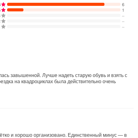
5
6
4
1
3
–
2
–
1
–
лась завышенной. Лучше надеть старую обувь и взять с
оездка на квадроциклах была действительно очень
ётко и хорошо организовано. Единственный минус — в