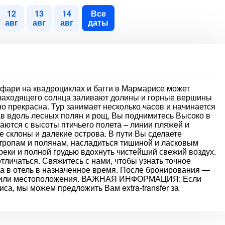
12
13
14
Все
авг
авг
авг
даты
фари на квадроциклах и багги в Мармарисе может
чи заходящего солнца заливают долины и горные вершины
о прекрасна. Тур занимает несколько часов и начинается
ав вдоль лесных полян и рощ, Вы поднимитесь Высоко в
ются с высоты птичьего полета – линии пляжей и
 склоны и далекие острова. В пути Вы сделаете
 тропам и полянам, насладиться тишиной и ласковым
реки и полной грудью вдохнуть чистейший свежий воздух.
отличаться. Свяжитесь с нами, чтобы узнать точное
да в отель в назначенное время. После бронирования —
ель или местоположения. ВАЖНАЯ ИНФОРМАЦИЯ: Если
са, мы можем предложить Вам extra-transfer за