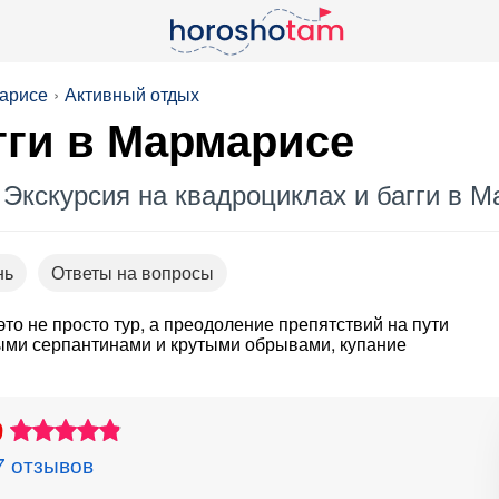
марисе
Активный отдых
гги в Мармарисе
 Экскурсия на квадроциклах и багги в 
нь
Ответы на вопросы
то не просто тур, а преодоление препятствий на пути
ными серпантинами и крутыми обрывами, купание
9
7 отзывов