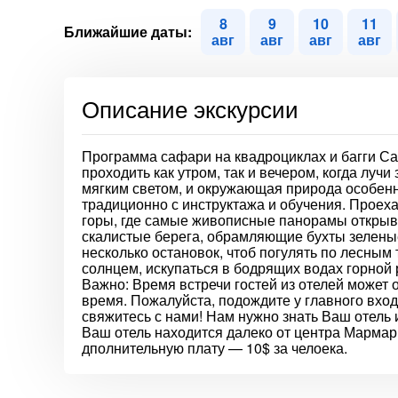
8
9
10
11
Ближайшие даты:
авг
авг
авг
авг
Описание экскурсии
Программа сафари на квадроциклах и багги Са
проходить как утром, так и вечером, когда лу
мягким светом, и окружающая природа особенн
традиционно с инструктажа и обучения. Проех
горы, где самые живописные панорамы открыва
скалистые берега, обрамляющие бухты зеленые
несколько остановок, чтоб погулять по лесным
солнцем, искупаться в бодрящих водах горной 
Важно: Время встречи гостей из отелей может 
время. Пожалуйста, подождите у главного вхо
свяжитесь с нами! Нам нужно знать Ваш от
Ваш отель находится далеко от центра Мармари
дполнительную плату — 10$ за челоека.