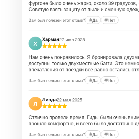
фургоне было очень жарко, около 39 градусов,
Советую взять защиту от пыли и сменную одежд
Вам был полезен этот отзыв?
Да
Нет
Харман
27 июл 2025
Х
Нам очень понравилось. Я бронировала двухме
доступны только двухместные багги. Это немног
впечатления от поездки всё равно остались от
Вам был полезен этот отзыв?
Да
Нет
Линда
22 мая 2025
Л
Отлично провели время. Гиды были очень вни
прошло комфортно, и всего было достаточно д
Вам был полезен этот отзыв?
Да
Нет