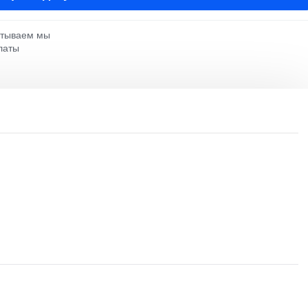
атываем мы
латы