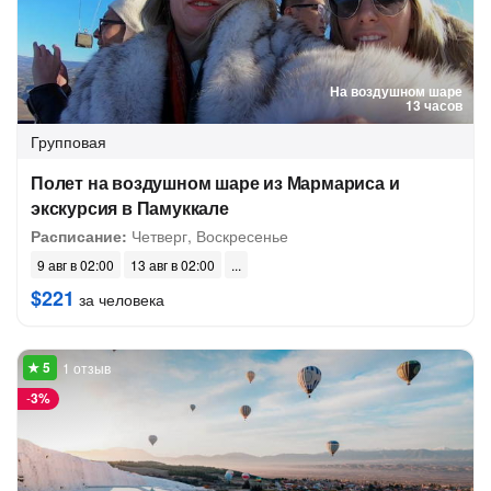
На воздушном шаре
13 часов
Групповая
Полет на воздушном шаре из Мармариса и
экскурсия в Памуккале
Расписание:
Четверг, Воскресенье
9 авг в 02:00
13 авг в 02:00
$221
за человека
1 отзыв
-
3%