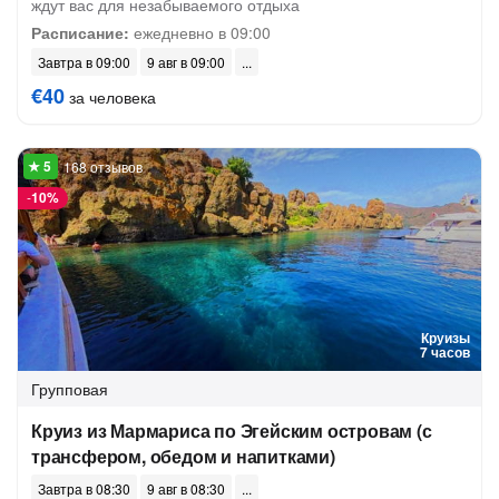
ждут вас для незабываемого отдыха
Расписание:
ежедневно в 09:00
Завтра в 09:00
9 авг в 09:00
€40
за человека
168 отзывов
-
10%
Круизы
7 часов
Групповая
Круиз из Мармариса по Эгейским островам (с
трансфером, обедом и напитками)
Завтра в 08:30
9 авг в 08:30