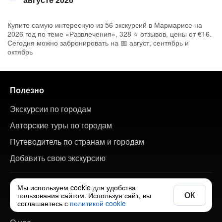
Купите самую интересную из 56 экскурсий в Мармарисе на
2026 год по теме «Развлечения», 328 ⭐ отзывов, цены от €16.
Сегодня можно забронировать на 📅 август, сентябрь и
октябрь
Полезно
Экскурсии по городам
Авторские туры по городам
Путеводитель по странам и городам
Добавить свою экскурсию
О сайте
Мы используем cookie для удобства
ОК
пользования сайтом. Используя сайт, вы
соглашаетесь с
политикой cookie
Ответы на вопросы