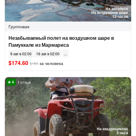
На автобусе
На воздушном шаре
12 часов
Групповая
Незабываемый полет на воздушном шаре в
Памуккале из Мармариса
9 авг в 02:00
16 авг в 02:00
$174.60
за человека
$180
1 отзыв
На квадроциклах
3 часа