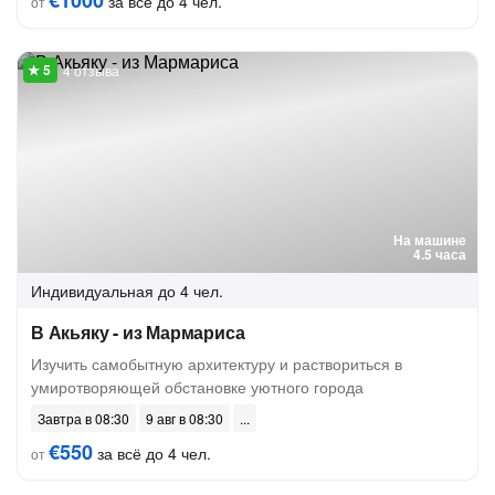
€1000
за всё до 4 чел.
от
4 отзыва
На машине
4.5 часа
Индивидуальная
до 4 чел.
В Акьяку - из Мармариса
Изучить самобытную архитектуру и раствориться в
умиротворяющей обстановке уютного города
Завтра в 08:30
9 авг в 08:30
€550
за всё до 4 чел.
от