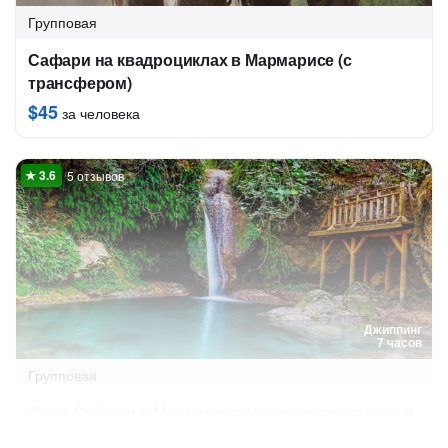
Групповая
Сафари на квадроциклах в Мармарисе (с
трансфером)
$45
за человека
5 отзывов
Джиппинг
7 часов
Групповая
Джип Сафари в Мармарисе (с купанием на косе и
обедом)