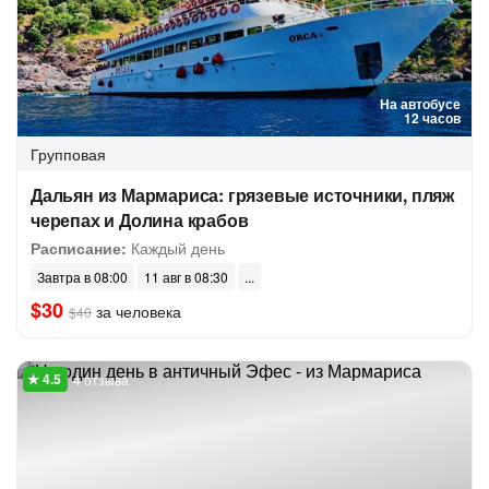
На автобусе
12 часов
Групповая
Дальян из Мармариса: грязевые источники, пляж
черепах и Долина крабов
Расписание:
Каждый день
Завтра в 08:00
11 авг в 08:30
$30
за человека
$40
4 отзыва