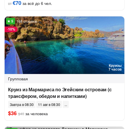
€70
за всё до 6 чел.
от
168 отзывов
-
10%
Круизы
7 часов
Групповая
Круиз из Мармариса по Эгейским островам (с
трансфером, обедом и напитками)
Завтра в 08:30
11 авг в 08:30
$36
за человека
$40