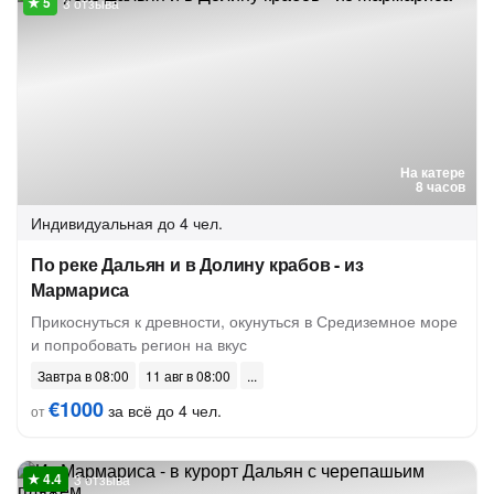
3 отзыва
На катере
8 часов
Индивидуальная
до 4 чел.
По реке Дальян и в Долину крабов - из
Мармариса
Прикоснуться к древности, окунуться в Средиземное море
и попробовать регион на вкус
Завтра в 08:00
11 авг в 08:00
€1000
за всё до 4 чел.
от
3 отзыва