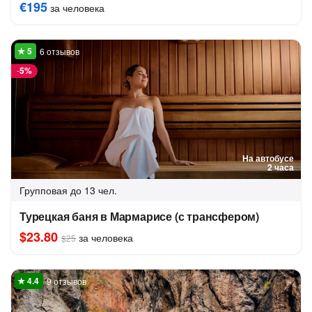
€195
за человека
6 отзывов
-
5%
На автобусе
2 часа
Групповая
до 13 чел.
Турецкая баня в Мармарисе (с трансфером)
$23.80
за человека
$25
9 отзывов