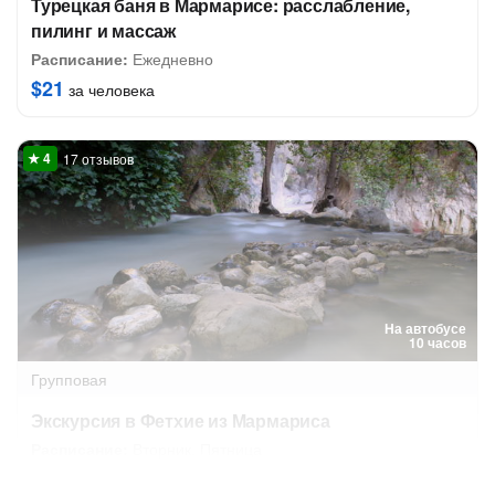
Турецкая баня в Мармарисе: расслабление,
пилинг и массаж
Расписание:
Ежедневно
$21
за человека
17 отзывов
На автобусе
10 часов
Групповая
Экскурсия в Фетхие из Мармариса
Расписание:
Вторник, Пятница
11 авг в 06:30
14 авг в 06:30