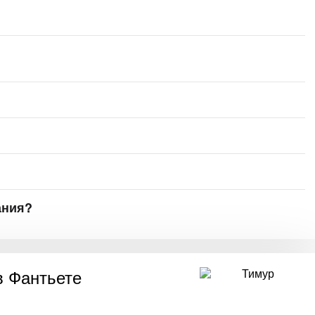
ания?
в Фантьете