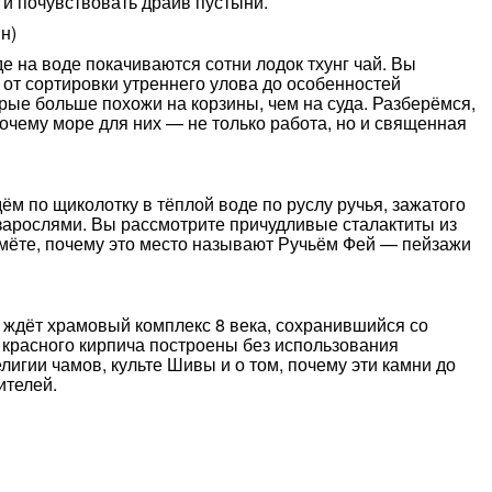
 и почувствовать драйв пустыни.
н)
е на воде покачиваются сотни лодок тхунг чай. Вы
: от сортировки утреннего улова до особенностей
орые больше похожи на корзины, чем на суда. Разберёмся,
очему море для них — не только работа, но и священная
ём по щиколотку в тёплой воде по руслу ручья, зажатого
зарослями. Вы рассмотрите причудливые сталактиты из
оймёте, почему это место называют Ручьём Фей — пейзажи
 ждёт храмовый комплекс 8 века, сохранившийся со
 красного кирпича построены без использования
лигии чамов, культе Шивы и о том, почему эти камни до
ителей.