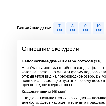
7
8
9
10
Ближайшие даты:
авг
авг
авг
авг
Описание экскурсии
Белоснежные дюны и озеро лотосов
(1 ч)
Начнём с самого масштабного ландшафта — вь
которые постоянно меняют форму под порывами
открывается вид на пресноводное озеро. Вы у
появились настоящие пустыни, почему песок в 
пресноводное озеро лотосов.
Красные дюны
(45 мин)
Эти дюны меньше Белых, но их цвет — насыще
для фото. Здесь нас ждёт местный аттракцион: