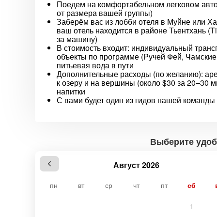
Поедем на комфортабельном легковом авто
от размера вашей группы)
Заберём вас из лобби отеля в Муйне или Х
ваш отель находится в районе Тьентхань (T
за машину)
В стоимость входит: индивидуальный транс
объекты по программе (Ручей Фей, Чамские 
питьевая вода в пути
Дополнительные расходы (по желанию): аре
к озеру и на вершины (около $30 за 20–30 
напитки
С вами будет один из гидов нашей команды
Выберите удоб
Август 2026
пн
вт
ср
чт
пт
сб
1