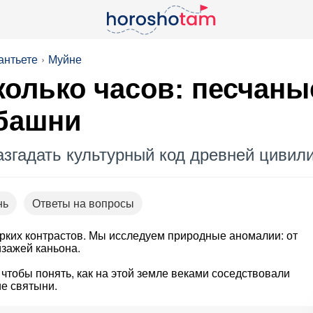
антьете
Муйне
колько часов: песчан
 башни
азгадать культурный код древней цивил
нь
Ответы на вопросы
ярких контрастов. Мы исследуем природные аномалии: от
зажей каньона.
 чтобы понять, как на этой земле веками соседствовали
е святыни.