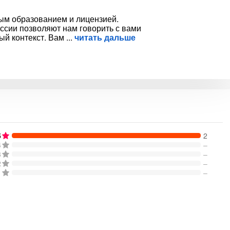
ым образованием и лицензией.
ссии позволяют нам говорить с вами
ый контекст. Вам
читать дальше
5
2
4
–
3
–
2
–
1
–