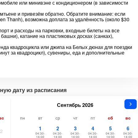
мобиле или минивэне с кондиционером (в зависимости
амтьене и привезём обратно. Обратите внимание: если
ien Thanh), возможна доплата за удалённость (около $30
порт и расходы на парковки, входные билеты на все
башни), катание на пластиковых досках (санках),
нда квадроцикла или джипа на Белых дюнах для поездки
минут за квадроцикл), сувениры, еда и дополнительные
ную дату из расписания
Сентябрь 2026
вс
пн
вт
ср
чт
пт
сб
вс
1
2
3
4
5
6
2
04:30-
04:30-
04:30-
04:30-
04:30-
04:30-
14:00
14:00
14:00
14:00
14:00
14:00