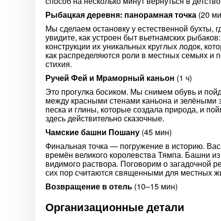
способ на несколько минут вернуться в детство
Рыбацкая деревня: панорамная точка
(20 ми
Мы сделаем остановку у естественной бухты, гд
увидите, как устроен быт вьетнамских рыбаков
конструкции их уникальных круглых лодок, кот
как распределяются роли в местных семьях и п
стихия.
Ручей Фей и Мраморный каньон
(1 ч)
Это прогулка босиком. Мы снимем обувь и пойд
между красными стенами каньона и зелёными 
песка и глины, которые создала природа, и п
здесь действительно сказочные.
Чамские башни Пошану
(45 мин)
Финальная точка — погружение в историю. Вас
времён великого королевства Тямпа. Башни из
видимого раствора. Поговорим о загадочной ре
сих пор считаются священными для местных ж
Возвращение в отель
(10–15 мин)
Организационные детали