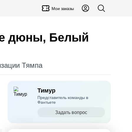
Мои заказы
ые дюны, Белый
изации Тямпа
Тимур
Представитель команды в
Фантьете
Задать вопрос