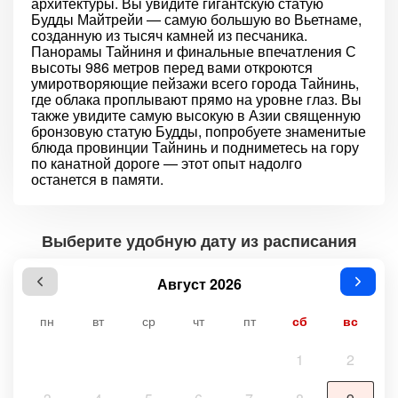
архитектуры. Вы увидите гигантскую статую
Будды Майтрейи — самую большую во Вьетнаме,
созданную из тысяч камней из песчаника.
Панорамы Тайниня и финальные впечатления С
высоты 986 метров перед вами откроются
умиротворяющие пейзажи всего города Тайнинь,
где облака проплывают прямо на уровне глаз. Вы
также увидите самую высокую в Азии священную
бронзовую статую Будды, попробуете знаменитые
блюда провинции Тайнинь и подниметесь на гору
по канатной дороге — этот опыт надолго
останется в памяти.
Выберите удобную дату из расписания
Август 2026
пн
вт
ср
чт
пт
сб
вс
1
2