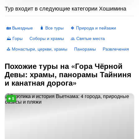
Тур входит в следующие категории Хошимина
🏡 Выездные
🧳 Все туры
🍀 Природа и пейзажи
⛰ Горы
Соборы и храмы
🙏 Святые места
⛪️ Монастыри, церкви, храмы
Панорамы
Развлечения
Похожие туры на «Гора Чёрной
Девы: храмы, панорамы Тайниня
и канатная дорога»
5 отзывов