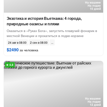
На машине
На лодке
10 дней
Экзотика и история Вьетнама: 4 города,
природные оазисы и пляжи
Оказаться в «Руках Бога», запустить плавучий фонарик в
местной Венеции и прокатиться в лодке-корзине
24 авг в 08:00
2 сен в 08:00
$2490
за человека
7 отзывов
На машине
На лодке
12 дней