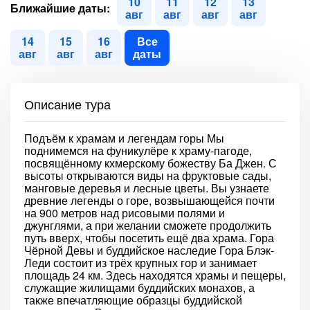
10
11
12
13
Ближайшие даты:
авг
авг
авг
авг
14
15
16
Все
авг
авг
авг
даты
Описание тура
Подъём к храмам и легендам горы Мы
поднимемся на фуникулёре к храму-пагоде,
посвящённому кхмерскому божеству Ба Джен. С
высоты открываются виды на фруктовые сады,
манговые деревья и лесные цветы. Вы узнаете
древние легенды о горе, возвышающейся почти
на 900 метров над рисовыми полями и
джунглями, а при желании сможете продолжить
путь вверх, чтобы посетить ещё два храма. Гора
Чёрной Девы и буддийское наследие Гора Блэк-
Леди состоит из трёх крупных гор и занимает
площадь 24 км. Здесь находятся храмы и пещеры,
служащие жилищами буддийских монахов, а
также впечатляющие образцы буддийской