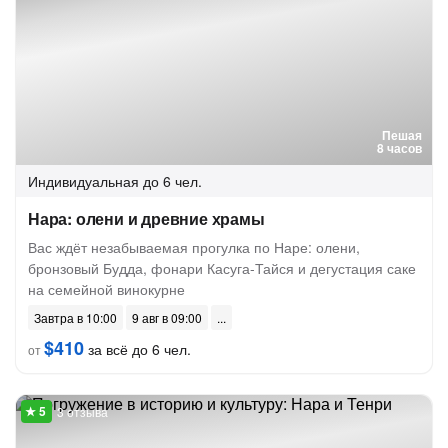
Пешая
8 часов
Индивидуальная
до 6 чел.
Нара: олени и древние храмы
Вас ждёт незабываемая прогулка по Наре: олени,
бронзовый Будда, фонари Касуга-Тайся и дегустация саке
на семейной винокурне
Завтра в 10:00
9 авг в 09:00
$410
за всё до 6 чел.
от
3 отзыва