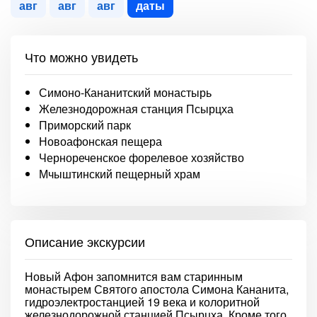
авг
авг
авг
даты
Что можно увидеть
Симоно-Кананитский монастырь
Железнодорожная станция Псырцха
Приморский парк
Новоафонская пещера
Чернореченское форелевое хозяйство
Мчыштинский пещерный храм
Описание экскурсии
Новый Афон запомнится вам старинным
монастырем Святого апостола Симона Кананита,
гидроэлектростанцией 19 века и колоритной
железнодорожной станцией Псырцха. Кроме того,