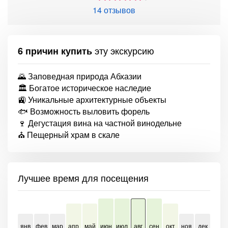
14 отзывов
эту экскурсию
6 причин купить
🌄 Заповедная природа Абхазии
🏛 Богатое историческое наследие
🚉 Уникальные архитектурные объекты
🐟 Возможность выловить форель
🍷 Дегустация вина на частной винодельне
⛪ Пещерный храм в скале
Лучшее время для посещения
янв
фев
мар
апр
май
июн
июл
авг
сен
окт
ноя
дек