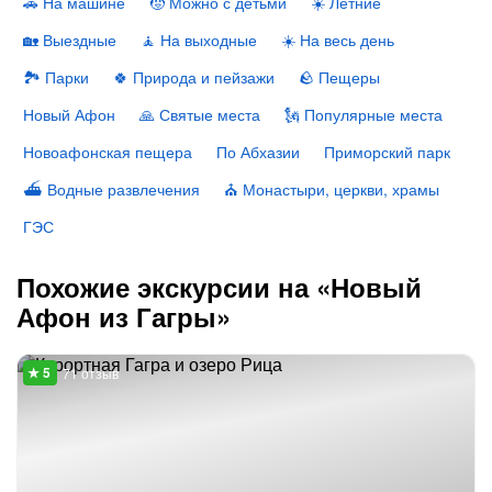
🚗 На машине
🧒 Можно с детьми
☀️ Летние
🏡 Выездные
🧘 На выходные
☀️ На весь день
🏞 Парки
🍀 Природа и пейзажи
🪨 Пещеры
Новый Афон
🙏 Святые места
🗽 Популярные места
Новоафонская пещера
По Абхазии
Приморский парк
⛴ Водные развлечения
⛪️ Монастыри, церкви, храмы
ГЭС
Похожие экскурсии на «Новый
Афон из Гагры»
71 отзыв