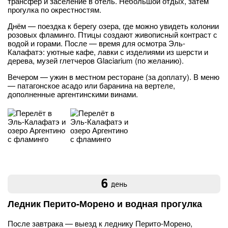
трансфер и заселение в отель. Небольшой отдых, затем
прогулка по окрестностям.
Днём — поездка к берегу озера, где можно увидеть колонии
розовых фламинго. Птицы создают живописный контраст с
водой и горами. После — время для осмотра Эль-
Калафатэ: уютные кафе, лавки с изделиями из шерсти и
дерева, музей глетчеров Glaciarium (по желанию).
Вечером — ужин в местном ресторане (за доплату). В меню
— патагонское асадо или баранина на вертеле,
дополненные аргентинскими винами.
6
день
Ледник Перито-Морено и водная прогулка
После завтрака — выезд к леднику Перито-Морено,