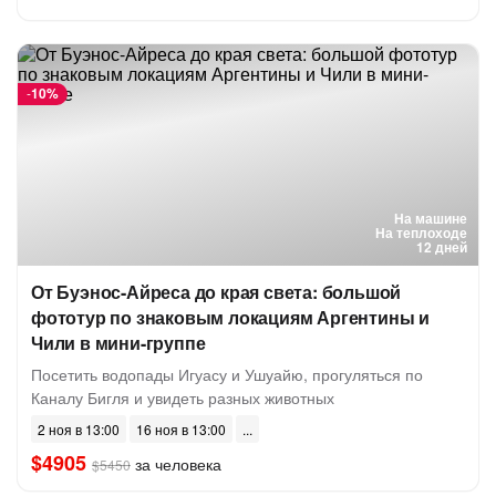
-
10%
На машине
На теплоходе
12 дней
От Буэнос-Айреса до края света: большой
фототур по знаковым локациям Аргентины и
Чили в мини-группе
Посетить водопады Игуасу и Ушуайю, прогуляться по
Каналу Бигля и увидеть разных животных
2 ноя в 13:00
16 ноя в 13:00
$4905
за человека
$5450