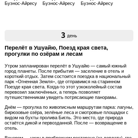
3
день
Перелёт в Ушуайю, Поезд края света,
прогулки по озёрам и лесам
Утром запланирован перелёт в Ушуайю — самый южный
город планеты. После прибытия — заселение в отель и
короткий отдых. Затем состоится поездка в национальный
парк «Огненная Земля», где отправимся на старинном
Поезде края света. Когда-то этот узкоколейный состав
перевозил заключённых, а теперь позволяет
путешественникам увидеть потрясающие панорамы.
Днём — прогулка по живописным маршрутам парка: лагуны,
бирюзовые озёра, зелёные леса и смотровые площадки с
видом на бухты пролива Бигль. Это место, где природа
остаётся дикой и первозданной. После — возвращение в
отель.
Вечером — ужин в прибрежном ресторане (за доплату), где