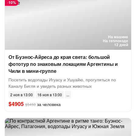
-
10%
На машине
На теплоходе
12 дней
От Буэнос-Айреса до края света: большой
фототур по знаковым локациям Аргентины и
Чили в мини-группе
Посетить водопады Игуасу и Ушуайю, прогуляться по
Каналу Бигля и увидеть разных животных
2 ноя в 13:00
16 ноя в 13:00
$4905
за человека
$5450