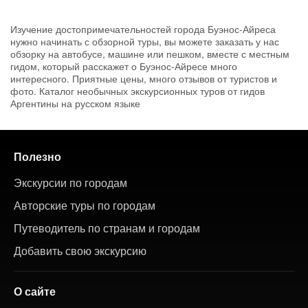
Изучение достопримечательностей города Буэнос-Айреса
нужно начинать с обзорной туры, вы можете заказать у нас
обзорку на автобусе, машине или пешком, вместе с местным
гидом, который расскажет о Буэнос-Айресе много
интересного. Приятные цены, много отзывов от туристов и
фото. Каталог необычных экскурсионных туров от гидов
Аргентины на русском языке
Полезно
Экскурсии по городам
Авторские туры по городам
Путеводитель по странам и городам
Добавить свою экскурсию
О сайте