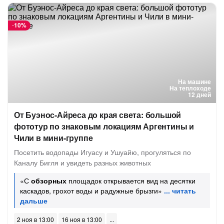
-
10%
На машине
На теплоходе
12 дней
От Буэнос-Айреса до края света: большой
фототур по знаковым локациям Аргентины и
Чили в мини-группе
Посетить водопады Игуасу и Ушуайю, прогуляться по
Каналу Бигля и увидеть разных животных
«С
обзорных
площадок открывается вид на десятки
каскадов, грохот воды и радужные брызги»
2 ноя в 13:00
16 ноя в 13:00