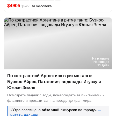
$4905
за человека
$5450
На машине
На поезде
11 дней
По контрастной Аргентине в ритме танго:
Буэнос-Айрес, Патагония, водопады Игуасу и
Южная Земля
Осмотреть ледник с воды, понаблюдать за пингвинами и
фламинго и прокатиться на поезде до края мира
«Утро посвящено
обзорной
экскурсии по городу»