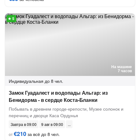
2 отзыва
На машине
7 часов
Индивидуальная
до 8 чел.
Замок Гуадалест и водопады Альгар: из
Бенидорма - в сердце Коста-Бланки
Побывать в древнем городе-крепости, Музее солонок и
перечниц и дворце Каса Ордунья
Завтра в 09:00
9 авг в 09:00
€210
за всё до 8 чел.
от