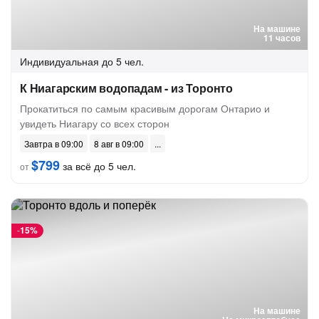
На машине
11 часов
Индивидуальная
до 5 чел.
К Ниагарским водопадам - из Торонто
Прокатиться по самым красивым дорогам Онтарио и
увидеть Ниагару со всех сторон
Завтра в 09:00
8 авг в 09:00
$799
за всё до 5 чел.
от
-
15%
На машине