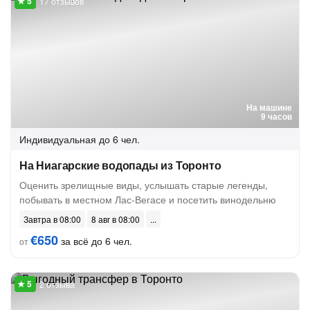
17 отзывов
На машине
9 часов
Индивидуальная
до 6 чел.
На Ниагарские водопады из Торонто
Оценить зрелищные виды, услышать старые легенды,
побывать в местном Лас-Вегасе и посетить винодельню
Завтра в 08:00
8 авг в 08:00
€650
за всё до 6 чел.
от
2 отзыва