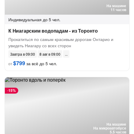
На машине
11 часов
Индивидуальная
до 5 чел.
К Ниагарским водопадам - из Торонто
Прокатиться по самым красивым дорогам Онтарио и
увидеть Ниагару со всех сторон
Завтра в 09:00
8 авг в 09:00
$799
за всё до 5 чел.
от
-
15%
На машине
На микроавтобусе
5.5 часов