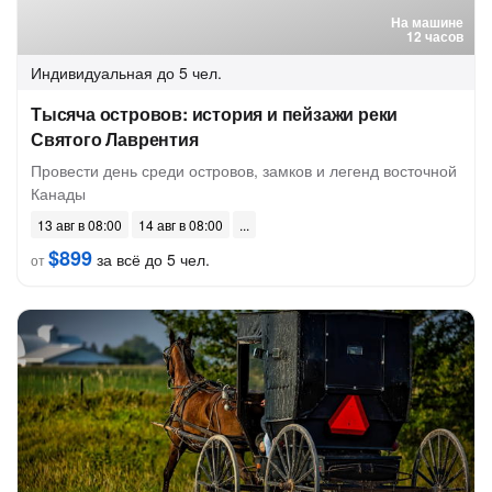
На машине
12 часов
Индивидуальная
до 5 чел.
Тысяча островов: история и пейзажи реки
Святого Лаврентия
Провести день среди островов, замков и легенд восточной
Канады
13 авг в 08:00
14 авг в 08:00
$899
за всё до 5 чел.
от