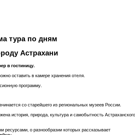
а тура по дням
ороду Астрахани
ер в гостиницу.
можно оставить в камере хранения отеля.
рсионную программу.
ачинается со старейшего из региональных музеев России.
жена история, природа, культура и самобытность Астраханског
и ресурсами, о разнообразии которых рассказывает
ейна»
.