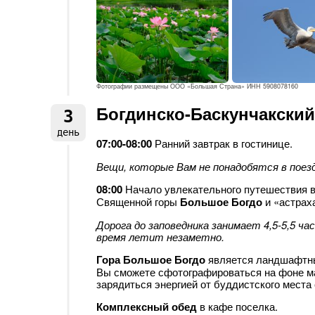
Фотографии размещены ООО «Большая Страна» ИНН 5908078160
Богдинско-Баскунчакский
3
день
07:00-08:00
Ранний завтрак в гостинице.
Вещи, которые Вам не понадобятся в поезд
08:00
Начало увлекательного путешествия 
Священной горы
Большое Богдо
и «астрах
Дорога до заповедника занимает 4,5-5,5 ч
время летит незаметно.
Гора Большое Богдо
является ландшафтны
Вы сможете сфотографироваться на фоне м
зарядиться энергией от буддистского места
Комплексный обед
в кафе поселка.