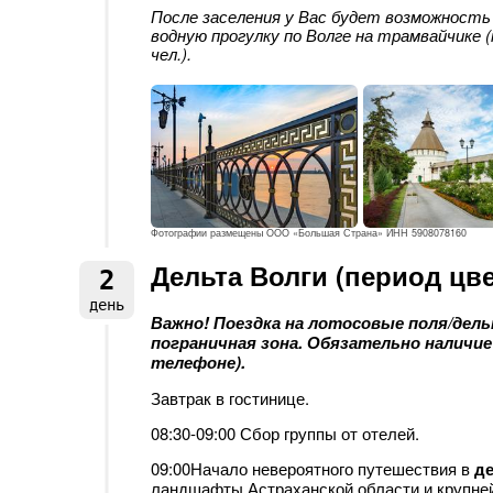
После заселения у Вас будет возможность
водную прогулку по Волге на трамвайчике 
чел.).
Фотографии размещены ООО «Большая Страна» ИНН 5908078160
Дельта Волги (период цве
2
день
Важно! Поездка на лотосовые поля/дел
пограничная зона. Обязательно наличие
телефоне).
Завтрак в гостинице.
08:30-09:00 Сбор группы от отелей.
09:00Начало невероятного путешествия в
де
ландшафты Астраханской области и крупне