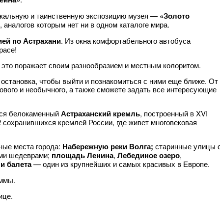
икальную и таинственную экспозицию музея —
«Золото
 аналогов которым нет ни в одном каталоге мира.
ией по Астрахани
. Из окна комфортабельного автобуса
расе!
 это поражает своим разнообразием и местным колоритом.
остановка, чтобы выйти и познакомиться с ними еще ближе. От
ового и необычного, а также сможете задать все интересующие
тся белокаменный
Астраханский кремль
, построенный в XVI
12 сохранившихся кремлей России, где живет многовековая
ные места города:
Набережную реки Волга;
старинные улицы 
ми шедеврами;
площадь Ленина
,
Лебединое озеро
,
 и балета
— один из крупнейших и самых красивых в Европе.
аммы.
ице.