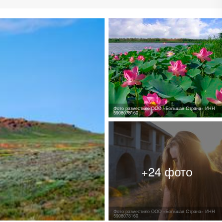
Фото разместило ООО «Большая Страна» ИНН
5908078160
Фото разместило ООО «Большая Страна» ИНН
5908078160