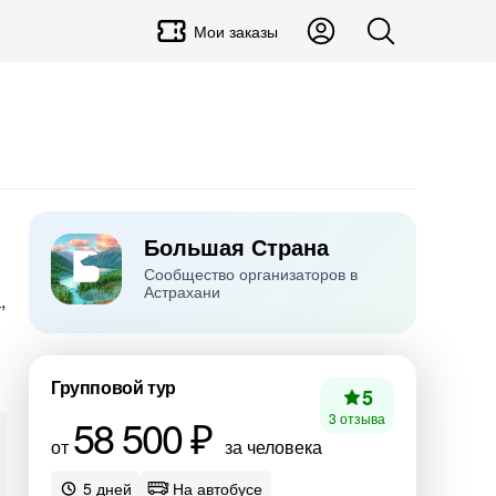
Мои заказы
Большая Страна
Сообщество организаторов в
Астрахани
,
Групповой тур
5
58 500 ₽
3 отзыва
от
за человека
5 дней
На автобусе