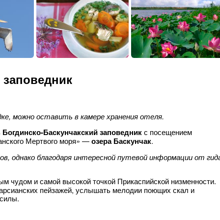
 заповедник
ке, можно оставить в камере хранения отеля.
в
Богдинско-Баскунчакский заповедник
с посещением
анского Мертвого моря» —
озера Баскунчак
.
асов, однако благодаря интересной путевой информации от гид
м чудом и самой высокой точкой Прикаспийской низменности.
арсианских пейзажей, услышать мелодии поющих скал и
 силы.