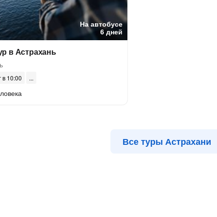
На автобусе
6 дней
р в Астрахань
ь
г в 10:00
еловека
Все туры Астрахани