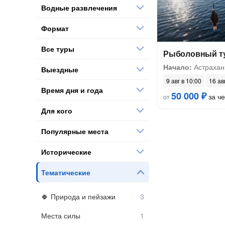
Водные развлечения
Формат
Все туры
Рыболовный ту
Начало:
Астрахан
Выездные
9 авг в 10:00
16 ав
Время дня и года
50 000 ₽
за ч
от
Для кого
Популярные места
Исторические
Тематические
Природа и пейзажи
Места силы