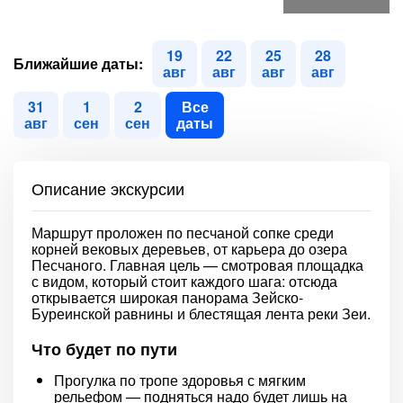
19
22
25
28
Ближайшие даты:
авг
авг
авг
авг
31
1
2
Все
авг
сен
сен
даты
Описание экскурсии
Маршрут проложен по песчаной сопке среди
корней вековых деревьев, от карьера до озера
Песчаного. Главная цель — смотровая площадка
с видом, который стоит каждого шага: отсюда
открывается широкая панорама Зейско-
Буреинской равнины и блестящая лента реки Зеи.
Что будет по пути
Прогулка по тропе здоровья с мягким
рельефом — подняться надо будет лишь на