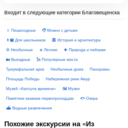
Входит в следующие категории Благовещенска
🚶 Пешеходные
🧒 Можно с детьми
👩‍🏫 Для школьников
🏛 История и архитектура
⚙️ Необычные
☀️ Летние
🍀 Природа и пейзажи
🏡 Выездные
🗽 Популярные места
Триумфальная арка
Необычные дома
Панорамы
Площадь Победы
Набережная реки Амур
Музей «Капсула времени»
🖼 Музеи
Памятник казакам-первопроходцам
🐟 Озера
⛴ Водные развлечения
Похожие экскурсии на «Из