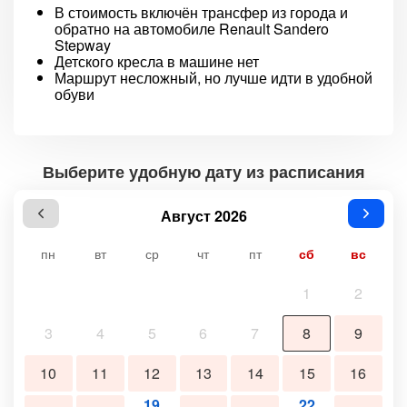
В стоимость включён трансфер из города и
обратно на автомобиле Renault Sandero
Stepway
Детского кресла в машине нет
Маршрут несложный, но лучше идти в удобной
обуви
Выберите удобную дату из расписания
Август 2026
пн
вт
ср
чт
пт
сб
вс
1
2
3
4
5
6
7
8
9
10
11
12
13
14
15
16
19
22