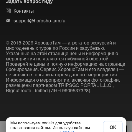
Задать вопрос гиду
Контакты
support@horosho-tam.ru
© 2018-2026 ХорошоТам — агрегатор экскурсий и
многодневных туров по России и зарубежью.
Указанные на этой странице цены и информация о
мероприятии не являются публичной офертой.
Проверяйте цены и полную информацию на странице
бронирования. Сервис ХорошоТам и его владелец —
не являются организатором данного мероприятия.
Информация о мероприятии, включая фотографии,
размещены партнером TRIPSGO PORTAL L.L.C.,
Bignut route Limited (ИНН 9909537328).
Мы используем cookie для удобства
ОК
пользования сайтом. Используя сайт, вы
5000 ₽
Выбрать дату