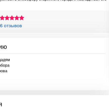
6 отзывов
сию
щадям
обора
рова
я