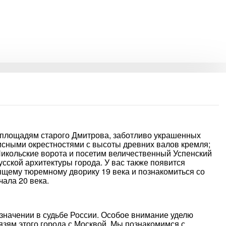
площадям старого Дмитрова, заботливо украшенных
сными окрестностями с высоты древних валов кремля;
икольские ворота и посетим величественный Успенский
ской архитектуры города. У вас также появится
ящему тюремному дворику 19 века и познакомиться со
ала 20 века.
 значении в судьбе России. Особое внимание уделю
зям этого города с Москвой. Мы познакомимся с