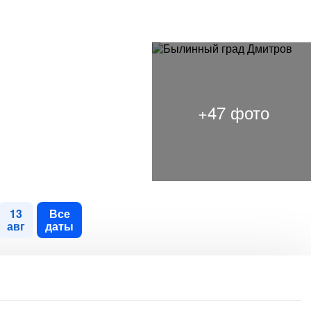
13
Все
авг
даты