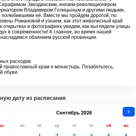
 Серафимом Звездинским, князем-революционером
ернатором Владимиром Голицыным и другими людьми,
и полюбившими её. Вместе мы пройдём дорогой, по
ровны Романовой и узнаем, как этот живописный край
 открытках и фотографиях увидим, как выглядели улицы
ух в современности! А главное, во время нашей
и насладимся обаянием русской провинции.
ьных расходов
й православный храм и монастырь. Позаботьтесь,
й обуви.
ную дату из расписания
Сентябрь 2026
вс
пн
вт
ср
чт
пт
сб
вс
1
2
3
4
5
6