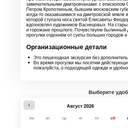
замечательными дмитровчанами: с епископом
Петром Кропоткиным, бывшим московским губ
когда-то оказавшимися на дмитровской земле 
которой ступала нога святой Елисаветы Феодо
вдохновлял художников Васнецовых. На старых
и горожане прошлого. Почувствуем былинный д
прогулки отдохнём от суеты больших городов 
Организационные детали
Это пешеходная экскурсия без дополнител
Во время прогулки мы посетим действующи
пожалуйста, о подходящей одежде и удобно
Выберите удоб
Август 2026
пн
вт
ср
чт
пт
сб