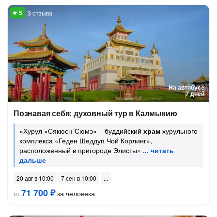
3 отзыва
На автобусе
7 дней
Познавая себя: духовный тур в Калмыкию
«Хурул «Сякюсн-Сюмэ» – буддийский
храм
хурульного
комплекса «Геден Шеддуп Чой Корлинг»,
расположенный в пригороде Элисты»
20 авг в 10:00
7 сен в 10:00
71 700 ₽
за человека
от