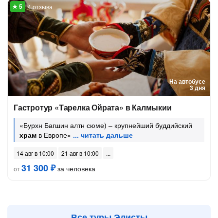
4 отзыва
На автобусе
3 дня
Гастротур «Тарелка Ойрата» в Калмыкии
«Бурхн Багшин алтн сюме) – крупнейший буддийский
храм
в Европе»
14 авг в 10:00
21 авг в 10:00
31 300 ₽
за человека
от
Все туры Элисты