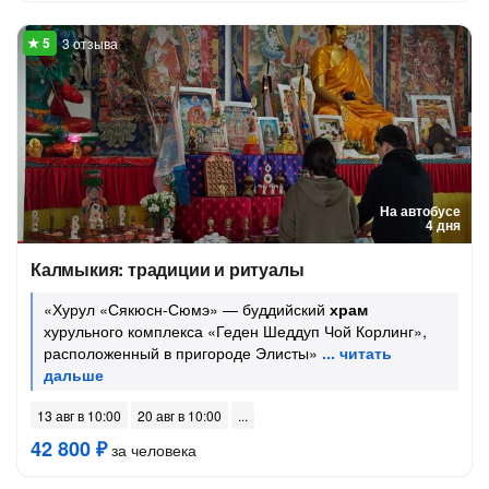
3 отзыва
На автобусе
4 дня
Калмыкия: традиции и ритуалы
«Хурул «Сякюсн-Сюмэ» — буддийский
храм
хурульного комплекса «Геден Шеддуп Чой Корлинг»,
расположенный в пригороде Элисты»
13 авг в 10:00
20 авг в 10:00
42 800 ₽
за человека