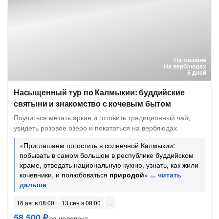
На машине
На верблюдах
5 дней
Насыщенный тур по Калмыкии: буддийские
святыни и знакомство с кочевым бытом
Поучиться метать аркан и готовить традиционный чай,
увидеть розовое озеро и покататься на верблюдах
«Приглашаем погостить в солнечной Калмыкии:
побывать в самом большом в республике буддийском
храме, отведать национальную кухню, узнать, как жили
кочевники, и полюбоваться
природой
»
16 авг в 08:00
13 сен в 08:00
58 500 ₽
за человека