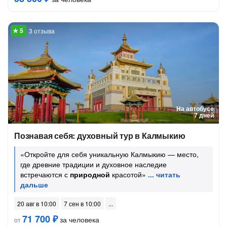
3 отзыва
На автобусе
7 дней
Познавая себя: духовный тур в Калмыкию
«Откройте для себя уникальную Калмыкию — место,
где древние традиции и духовное наследие
встречаются с
природной
красотой»
20 авг в 10:00
7 сен в 10:00
71 700 ₽
за человека
от