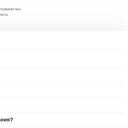
атываем мы
латы
ания?