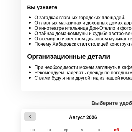
Вы узнаете
О загадках главных городских площадей.
О главных магазинах и доходных домах до
О кинотеатре итальянца Дон-Отелло и фото
О тайнах дома-коммуны и судьбе австро-ве
О всемирно известном джазовом музыканте,
Почему Хабаровск стал столицей конструкт
Организационные детали
При необходимости можем заглянуть в кафе
Рекомендуем надевать одежду по погодным
С вами буду я или другой гид из нашей ком
Выберите удоб
Август 2026
пн
вт
ср
чт
пт
сб