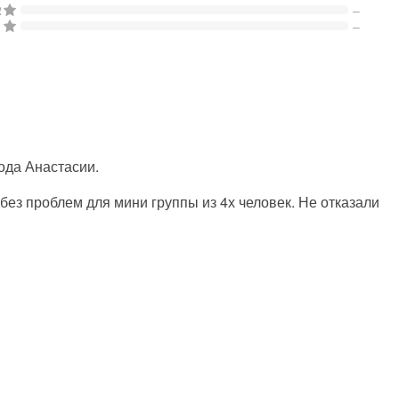
2
–
1
–
вода Анастасии.
без проблем для мини группы из 4х человек. Не отказали