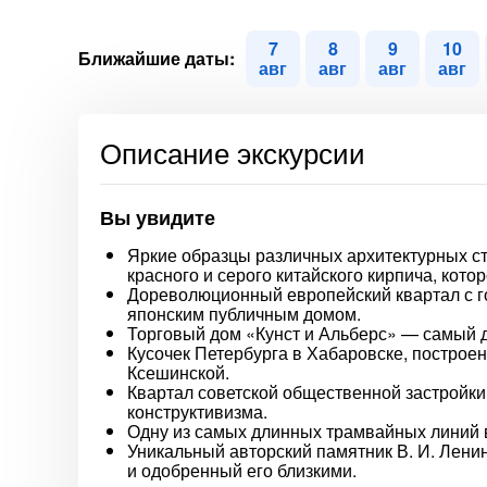
7
8
9
10
Ближайшие даты:
авг
авг
авг
авг
Описание экскурсии
Вы увидите
Яркие образцы различных архитектурных ст
красного и серого китайского кирпича, кото
Дореволюционный европейский квартал с г
японским публичным домом.
Торговый дом «Кунст и Альберс» — самый д
Кусочек Петербурга в Хабаровске, построе
Ксешинской.
Квартал советской общественной застройки
конструктивизма.
Одну из самых длинных трамвайных линий в 
Уникальный авторский памятник В. И. Лени
и одобренный его близкими.