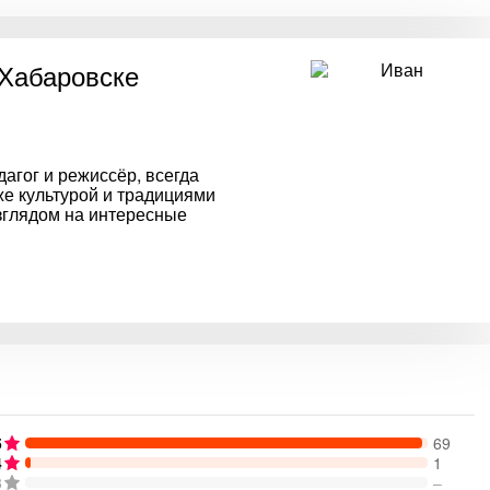
Хабаровске
дагог и режиссёр, всегда
же культурой и традициями
взглядом на интересные
5
69
4
1
3
–