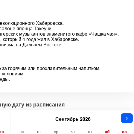
революционного Хабаровска.
салоне японца Такеучи.
нгерских музыкантов знаменитого кафе «Чашка чая».
 который 4 года жил в Хабаровске.
ивизма на Дальнем Востоке.
 за горячим или прохладительным напитком.
 условиям.
анды.
ную дату из расписания
Сентябрь 2026
вс
пн
вт
ср
чт
пт
сб
вс