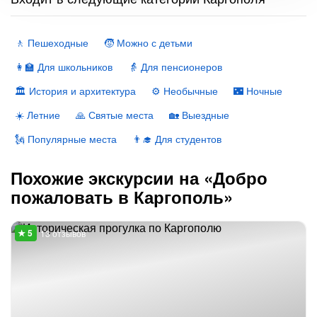
🚶 Пешеходные
🧒 Можно с детьми
👩‍🏫 Для школьников
👵 Для пенсионеров
🏛 История и архитектура
⚙️ Необычные
🌃 Ночные
☀️ Летние
🙏 Святые места
🏡 Выездные
🗽 Популярные места
👨‍🎓 Для студентов
Похожие экскурсии на «Добро
пожаловать в Каргополь»
13 отзывов