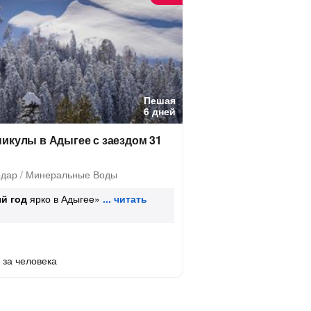
Пешая
6 дней
икулы в Адыгее с заездом 31
одар / Минеральные Воды
й год
ярко в Адыгее»
за человека