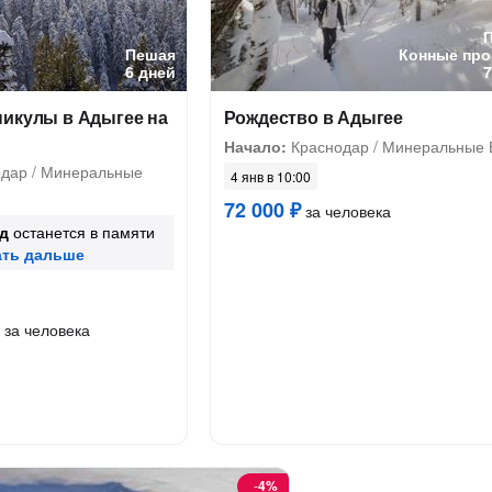
Пешая
Конные про
6 дней
никулы в Адыгее на
Рождество в Адыгее
Начало:
Краснодар / Минеральные
одар / Минеральные
4 янв в 10:00
72 000 ₽
за человека
д
останется в памяти
за человека
-
4%