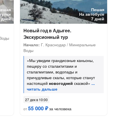
Пешая
Пешая
гулки
На автобусе
7 дней
7 дней
Новый год в Адыгее.
Экскурсионный тур
 Воды
Начало:
Г. Краснодар / Минеральные
Воды
«Мы увидим грандиозные каньоны,
пещеру со сталактитами и
сталагмитами, водопады и
причудливые скалы, которые станут
настоящей
новогодней
сказкой»
27 дек в 10:00
55 000 ₽
за человека
от