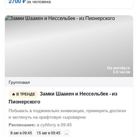
2700 ₽
за человека
На автобусе
5.5 часов
Групповая
Замки Шаакен и Нессельбек - из
В ТРЕНДЕ
Пионерского
Побывать в подземельях инквизиции, примерить доспехи
и заглянуть на крафтовую сыроварню
Расписание:
в субботу в 09:45
8 авг в 09:45
15 авг в 09:45