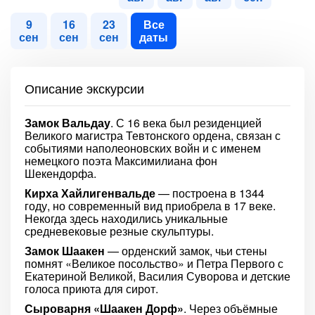
9
16
23
Все
сен
сен
сен
даты
Описание экскурсии
Замок Вальдау
. С 16 века был резиденцией
Великого магистра Тевтонского ордена, связан с
событиями наполеоновских войн и с именем
немецкого поэта Максимилиана фон
Шекендорфа.
Кирха Хайлигенвальде
— построена в 1344
году, но современный вид приобрела в 17 веке.
Некогда здесь находились уникальные
средневековые резные скульптуры.
Замок Шаакен
— орденский замок, чьи стены
помнят «Великое посольство» и Петра Первого с
Екатериной Великой, Василия Суворова и детские
голоса приюта для сирот.
Сыроварня «Шаакен Дорф»
. Через объёмные