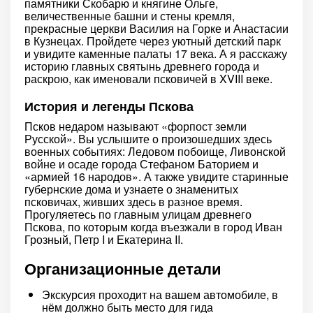
памятники Скобарю и княгине Ольге,
величественные башни и стены кремля,
прекрасные церкви Василия на Горке и Анастасии
в Кузнецах. Пройдете через уютный детский парк
и увидите каменные палаты 17 века. А я расскажу
историю главных святынь древнего города и
раскрою, как именовали псковичей в XVIII веке.
История и легенды Пскова
Псков недаром называют «форпост земли
Русской». Вы услышите о произошедших здесь
военных событиях: Ледовом побоище, Ливонской
войне и осаде города Стефаном Баторием и
«армией 16 народов». А также увидите старинные
губернские дома и узнаете о знаменитых
псковичах, живших здесь в разное время.
Прогуляетесь по главным улицам древнего
Пскова, по которым когда въезжали в город Иван
Грозный, Петр I и Екатерина II.
Организационные детали
Экскурсия проходит на вашем автомобиле, в
нём должно быть место для гида