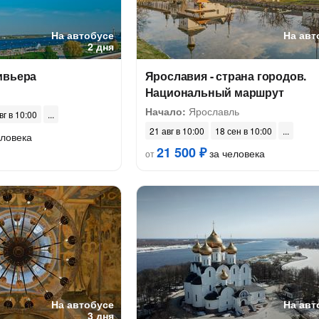
На автобусе
На авт
2 дня
ивьера
Ярославия - страна городов.
Национальный маршрут
Начало:
Ярославль
вг в 10:00
21 авг в 10:00
18 сен в 10:00
еловека
21 500 ₽
за человека
от
На автобусе
На авт
3 дня