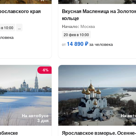
рославского края
Вкусная Масленица на Золото
кольце
Начало:
Москва
 в 10:00
20 фев в 10:00
еловека
14 890 ₽
за человека
от
-
6%
На автобусе
На авт
3 дня
ыбинске
Ярославское взморье. Осенне