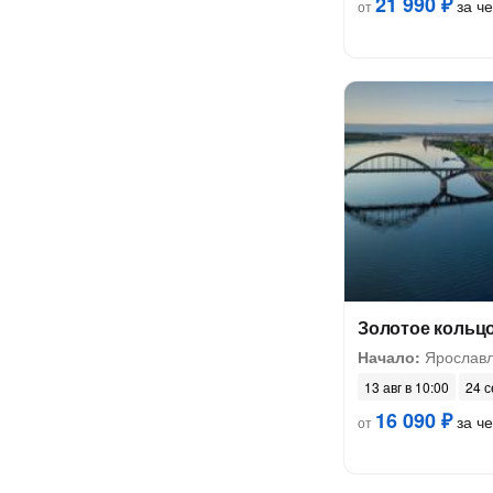
21 990 ₽
за ч
от
Золотое кольцо
Начало:
Ярослав
13 авг в 10:00
24 с
16 090 ₽
за ч
от