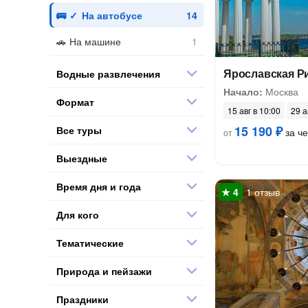
На автобусе
На машине
Ярославская Р
Водные развлечения
Начало:
Москва
Формат
15 авг в 10:00
29 а
15 190 ₽
Все туры
за ч
от
Выездные
Время дня и года
1 отзыв
Для кого
Тематические
Природа и пейзажи
Праздники