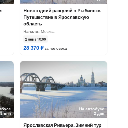
м
Новогодний разгуляй в Рыбинске.
Путешествие в Ярославскую
область
Начало:
Москва
2 янв в 10:00
28 370 ₽
за человека
обусе
На автобусе
3 дня
2 дня
-
Ярославская Ривьера. Зимний тур