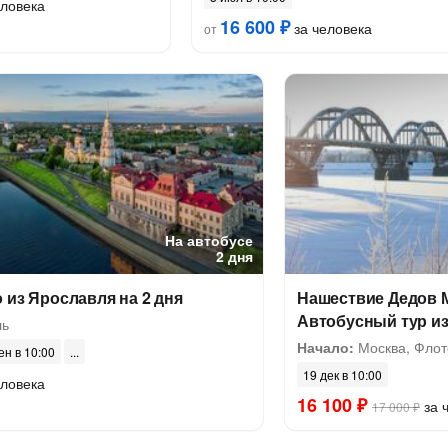
еловека
16 600 ₽
за человека
от
На автобусе
2 дня
 из Ярославля на 2 дня
Нашествие Дедов 
Автобусный тур и
ль
Начало:
Москва, Флот
ен в 10:00
19 дек в 10:00
еловека
16 100 ₽
за 
17 000 ₽