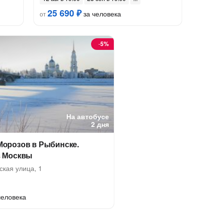
25 690 ₽
за человека
от
-
5%
На автобусе
2 дня
Морозов в Рыбинске.
з Москвы
ская улица, 1
человека