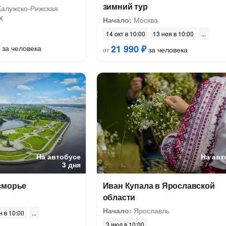
зимний тур
Калужско-Рижская
Х
Начало:
Москва
14 окт в 10:00
13 ноя в 10:00
21 990 ₽
за человека
за человека
от
На автобусе
На авт
3 дня
зморье
Иван Купала в Ярославской
области
Начало:
Ярославль
н в 10:00
3 июл в 10:00