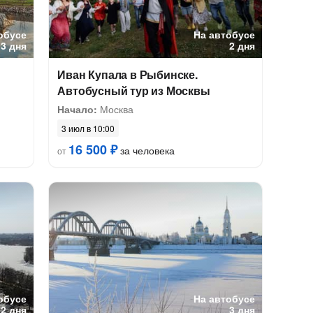
обусе
На автобусе
3 дня
2 дня
Иван Купала в Рыбинске.
Автобусный тур из Москвы
Начало:
Москва
3 июл в 10:00
16 500 ₽
за человека
от
обусе
На автобусе
2 дня
3 дня