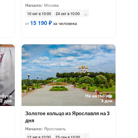
Начало:
Москва
10 окт в 10:00
24 окт в 10:00
15 190 ₽
за человека
от
обусе
На автобусе
2 дня
3 дня
Золотое кольцо из Ярославля на 3
дня
Начало:
Ярославль
12 авг в 10:00
23 сен в 10:00