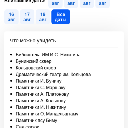
Ближайшие даты:
авг
авг
авг
авг
16
17
19
Все
авг
авг
авг
даты
Что можно увидеть
Библиотека ИМ.И.С. Никитина
Бунинский сквер
Кольцовский сквер
Драматический театр им. Кольцова
Памятники И. Бунину
Памятники С. Маршаку
Памятники А. Платонову
Памятники А. Кольцову
Памятники И. Никитину
Памятники О. Мандельштаму
Памятник псу Биму
Сад сказок