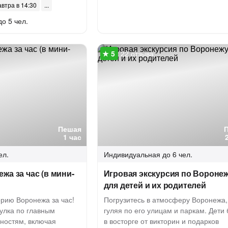
автра в 14:30
до 5 чел.
22 отзыва
Пешая
1 час
ел.
Индивидуальная
до 6 чел.
жа за час (в мини-
Игровая экскурсия по Вороне
для детей и их родителей
орию Воронежа за час!
Погрузитесь в атмосферу Воронежа,
улка по главным
гуляя по его улицам и паркам. Дети 
ностям, включая
в восторге от викторин и подарков