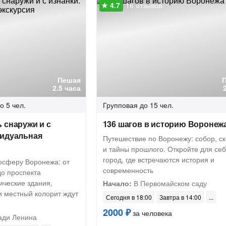
16 отзывов
Пешая
2.5 часа
о 5 чел.
Групповая
до 15 чел.
 снаружи и с
136 шагов в историю Воронеж
видуальная
Путешествие по Воронежу: собор, с
и тайны прошлого. Откройте для се
город, где встречаются история и
мосферу Воронежа: от
современность
о проспекта
ические здания,
Начало:
В Первомайском саду
и местный колорит ждут
Сегодня в 18:00
Завтра в 14:00
2000 ₽
за человека
ди Ленина