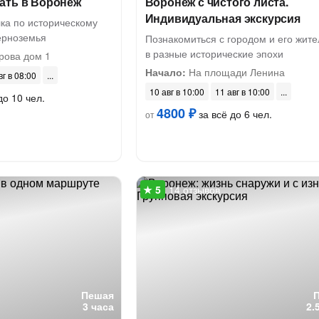
ать в Воронеж
Воронеж с чистого листа.
Индивидуальная экскурсия
ка по историческому
ерноземья
Познакомиться с городом и его жит
в разные исторические эпохи
рова дом 1
Начало:
На площади Ленина
вг в 08:00
10 авг в 10:00
11 авг в 10:00
до 10 чел.
4800 ₽
за всё до 6 чел.
от
14 отзывов
Пешая
3 часа
2.