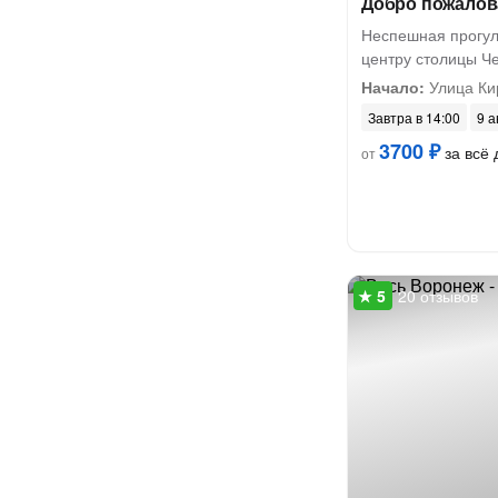
Добро пожалов
Неспешная прогул
центру столицы Ч
Начало:
Улица Ки
Завтра в 14:00
9 а
3700 ₽
за всё 
от
20 отзывов