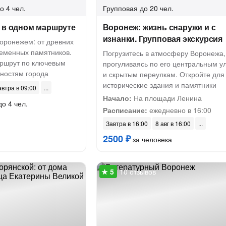
о 4 чел.
Групповая
до 20 чел.
- в одном маршруте
Воронеж: жизнь снаружи и с
изнанки. Групповая экскурсия
Воронежем: от древних
ременных памятников.
Погрузитесь в атмосферу Воронежа,
ршрут по ключевым
прогуливаясь по его центральным у
ностям города
и скрытым переулкам. Откройте для
исторические здания и памятники
автра в 09:00
Начало:
На площади Ленина
до 4 чел.
Расписание:
ежедневно в 16:00
Завтра в 16:00
8 авг в 16:00
2500 ₽
за человека
10 отзывов