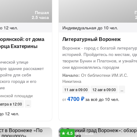
Пешая
2.5 часа
о 12 чел.
Индивидуальная
до 10 чел.
орянской: от дома
Литературный Воронеж
орца Екатерины
Воронеж - город с богатой литерату
историей. Пройдитесь по местам, гд
творили Бунин и Платонов, и узнайте
ической улице
они вдохновлялись городом
дое здание расскажет
кройте для себя
Начало:
От библиотеки ИМ.И.С.
кого города и его
Никитина
дие
11 авг в 09:00
12 авг в 09:00
инской площади
4700 ₽
за всё до 10 чел.
от
автра в 12:00
до 12 чел.
4 отзыва