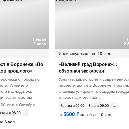
Пешая
2 часа
2.
Индивидуальная
до 10 чел.
ст в Воронеже «По
«Великий град Воронеж»:
ков прошлого»
обзорная экскурсия
Воронежа с помощью
Узнайте, как история и современнос
еста. Узнайте о
переплетаются в Воронеже. Прогулк
го и насладитесь
главным улицам и площадям города
орическим местам
откроет вам его тайны
 20-летия Октября
Завтра в 09:00
8 авг в 09:00
автра в 08:00
5600 ₽
за всё до 10 чел.
от
до 6 чел.