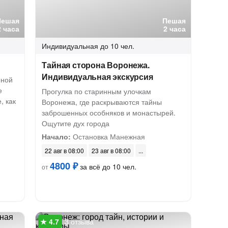
Пешая
Пешая
2 часа
2 часа
Индивидуальная
до 10 чел.
Тайная сторона Воронежа.
Индивидуальная экскурсия
рной
е
Прогулка по старинным улочкам
, как
Воронежа, где раскрываются тайны
заброшенных особняков и монастырей.
Ощутите дух города
Начало:
Остановка Манежная
22 авг в 08:00
23 авг в 08:00
4800 ₽
за всё до 10 чел.
от
3 отзыва