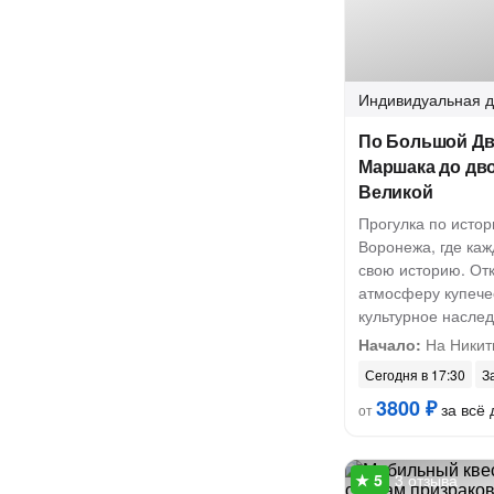
Индивидуальная
д
По Большой Дв
Маршака до дв
Великой
Прогулка по истор
Воронежа, где каж
свою историю. От
атмосферу купечес
культурное насле
Начало:
На Никит
Сегодня в 17:30
З
3800 ₽
за всё 
от
3 отзыва