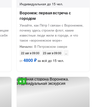
Индивидуальная
до 15 чел.
Воронеж: первая встреча с
городом
Узнайте, как Пётр I связан с Воронежем,
лицам
почему здесь строили флот, какие
 себя
известные люди жили в городе, и что
такое «воронежское море»
Начало:
В Петровском сквере
22 авг в 09:00
23 авг в 09:00
4800 ₽
за всё до 15 чел.
от
10 отзывов