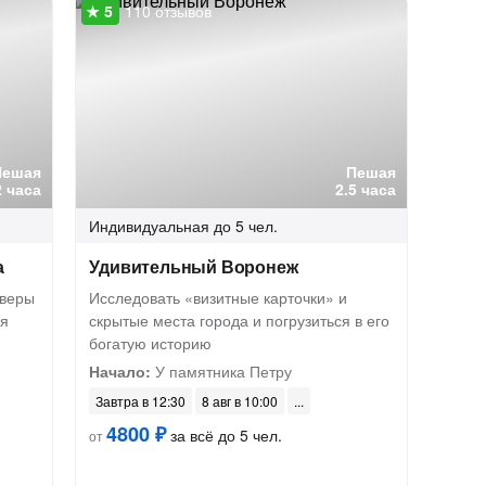
110 отзывов
Пешая
Пешая
2 часа
2.5 часа
Индивидуальная
до 5 чел.
а
Удивительный Воронеж
кверы
Исследовать «визитные карточки» и
бя
скрытые места города и погрузиться в его
богатую историю
Начало:
У памятника Петру
Завтра в 12:30
8 авг в 10:00
4800 ₽
за всё до 5 чел.
от