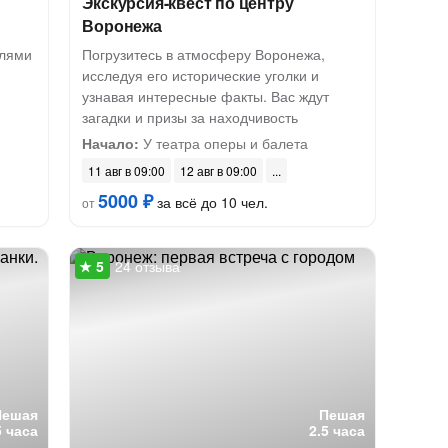
Экскурсия-квест по центру
Воронежа
елями
Погрузитесь в атмосферу Воронежа,
исследуя его исторические уголки и
узнавая интересные факты. Вас ждут
загадки и призы за находчивость
Начало:
У театра оперы и балета
11 авг в 09:00
12 авг в 09:00
5000 ₽
за всё до 10 чел.
от
24 отзыва
Пешая
Пешая
5 часа
2.5 часа