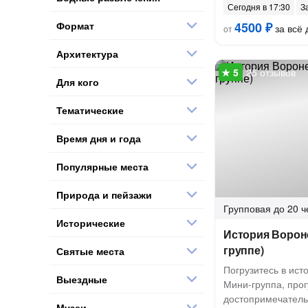
Сегодня в 17:30
З
Формат
4500 ₽
за всё 
от
Архитектура
25 отзывов
Для кого
Тематические
Время дня и года
Популярные места
Природа и пейзажи
Групповая
до 20 ч
Исторические
История Вороне
группе)
Святые места
Погрузитесь в ист
Выездные
Мини-группа, прог
достопримечатель
Музеи