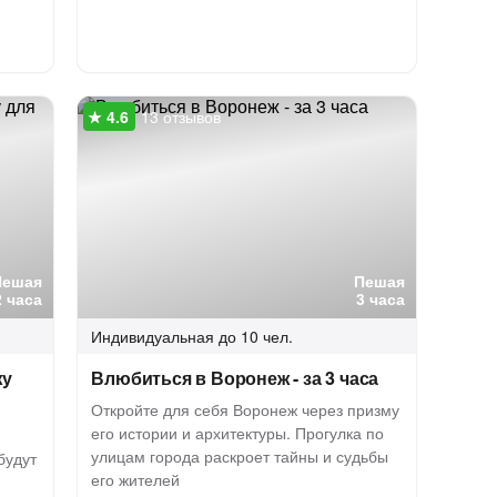
13 отзывов
Пешая
Пешая
2 часа
3 часа
Индивидуальная
до 10 чел.
жу
Влюбиться в Воронеж - за 3 часа
Откройте для себя Воронеж через призму
его истории и архитектуры. Прогулка по
улицам города раскроет тайны и судьбы
будут
его жителей