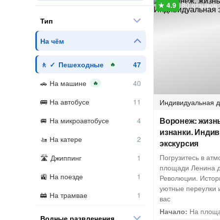
80 отзывов
Тип
На чём
Пешеходные
🔥
На машине
🔥
На автобусе
Индивидуальная
д
Воронеж: жизнь
На микроавтобусе
изнанки. Инди
На катере
экскурсия
Погрузитесь в ат
Джиппинг
площади Ленина д
На поезде
Революции. Истор
уютные переулки 
На трамвае
вас
Начало:
На площа
Водные развлечения