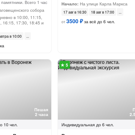
памятники. Всего 1 час
Начало:
На улице Карла Маркса
аговещенского собора
17 авг в 16:30
18 авг в 17:00
евно в 10:00, 11:15,
3500 ₽
за всё до 6 чел.
от
, 16:15, 17:30, 18:45 и
автра в 10:00
ка
80 отзывов
Пешая
2 часа
2.
о 10 чел.
Индивидуальная
до 6 чел.