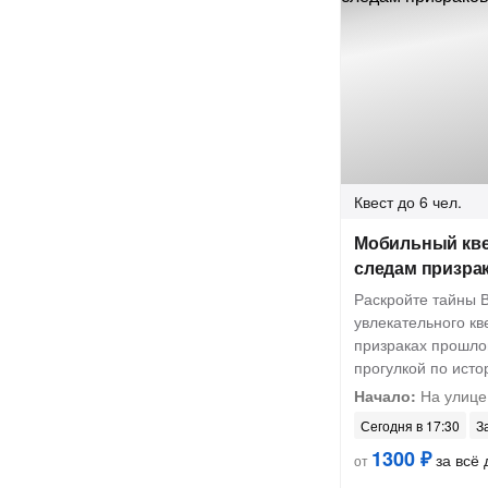
Квест
до 6 чел.
Мобильный кве
следам призра
Раскройте тайны 
увлекательного кв
призраках прошло
прогулкой по ист
Начало:
На улице
Сегодня в 17:30
З
1300 ₽
за всё 
от