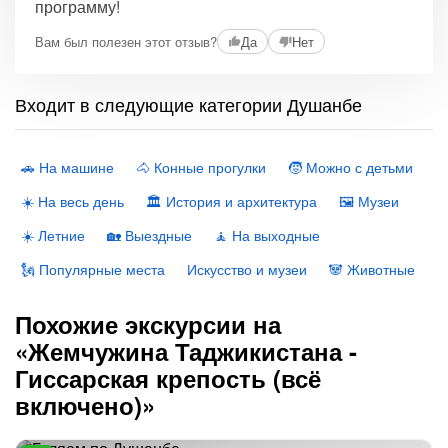
программу!
Вам был полезен этот отзыв?
Да
Нет
Входит в следующие категории Душанбе
🚗 На машине
🐴 Конные прогулки
🧒 Можно с детьми
☀️ На весь день
🏛 История и архитектура
🖼 Музеи
☀️ Летние
🏡 Выездные
🧘 На выходные
🗽 Популярные места
Искусство и музеи
🐼 Животные
Похожие экскурсии на
«Жемчужина Таджикистана -
Гиссарская крепость (всё
включено)»