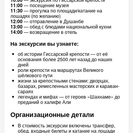
11:00
— посещение музея
11:30
— прогулка по площади/катание на
лошадях (по желанию)
12:00
— отправление в Душанбе
13:00
— обед с блюдами национальной кухни
14:00
— возвращение в отель
На экскурсии вы узнаете:
об истории Гиссарской крепости — от её
основания более 2500 лет назад до наших
дней
роли крепости на маршрутах Великого
шёлкового пути
жизни за крепостными стенами: дворцах,
базарах, ремесленных мастерских и караван-
сараях
легендах и мифах — от героев «Шахнаме» до
преданий о халифе Али
Организационные детали
В стоимость экскурсии включены трансфер,
обед, входные билеты и катание на лошади