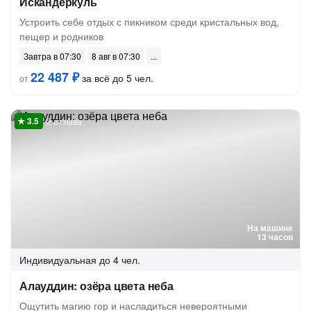
Искандеркуль
Устроить себе отдых с пикником среди кристальных вод,
пещер и родников
Завтра в 07:30
8 авг в 07:30
22 487 ₽
за всё до 5 чел.
от
2 отзыва
На машине
13 часов
Индивидуальная
до 4 чел.
Алауддин: озёра цвета неба
Ощутить магию гор и насладиться невероятными