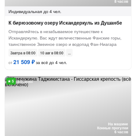
8 часов
Индивидуальная
до 4 чел.
К бирюзовому озеру Искандеркуль из Душанбе
Отправляйтесь в незабываемое путешествие к
Искандеркулю. Вас ждут величественные Фанские горы,
таинственное Змеиное озеро и водопад Фан-Ниагара
Завтра в 08:00
10 авг в 08:00
21 509 ₽
за всё до 4 чел.
от
3 отзыва
На машине
Конные прогулки
6 часов